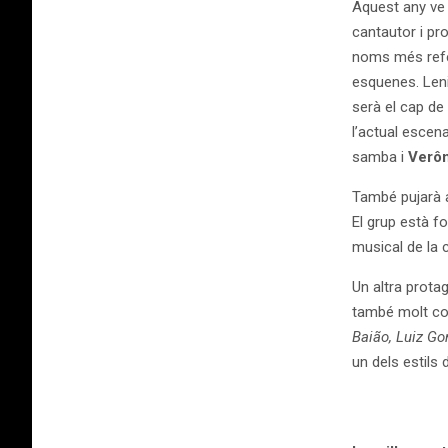
Aquest any ve 
cantautor i pr
noms més refer
esquenes. Leni
serà el cap de
l’actual escen
samba i
Verôn
També pujarà a
El grup està f
musical de la 
Un altra prota
també molt con
Baião, Luiz G
un dels estils 