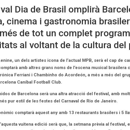
tival Dia de Brasil omplirà Barce
, cinema i gastronomia brasiler
més de tot un complet progra
itats al voltant de la cultura del
enine, un dels artistes icona de l’actual MPB, serà el cap de car
 comptarà amb altres grans noms de l’escena musical brasilera
rónica Ferriani i Chambinho do Acordeón, a més a més del grup
arcelona Caníbal Football Club.
idos de Barcelona serà una altra atracció del festival, amb mol
més pur estil de les festes del Carnaval de Rio de Janeiro.
onòmic comptarà aquest any amb 13 restaurants brasilers i 5 lla
’aquesta vuitena edició serà que, la setmana prèvia al festival, 