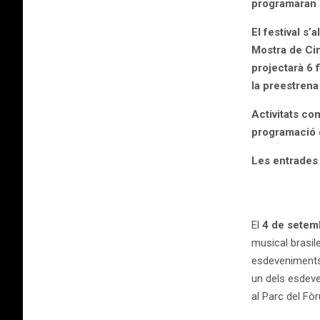
programaran c
El festival s
Mostra de Cin
projectarà 6 
la preestrena
Activitats co
programació d
Les entrades e
El
4 de setem
musical brasil
esdeveniments 
un dels esdeve
al Parc del Fò