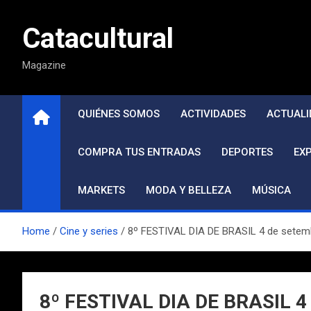
Saltar
al
Catacultural
contenido
Magazine
QUIÉNES SOMOS
ACTIVIDADES
ACTUALI
COMPRA TUS ENTRADAS
DEPORTES
EX
MARKETS
MODA Y BELLEZA
MÚSICA
Home
Cine y series
8º FESTIVAL DIA DE BRASIL 4 de setemb
8º FESTIVAL DIA DE BRASIL 4 