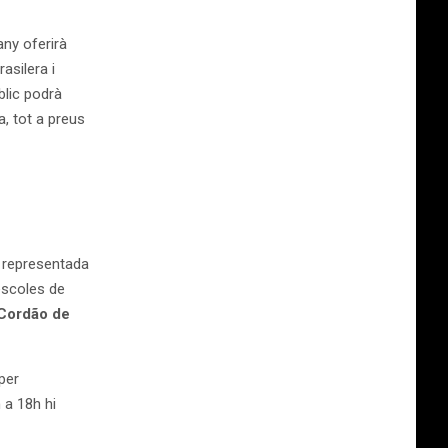
any oferirà
asilera i
blic podrà
a, tot a preus
, representada
 escoles de
Cordão de
per
 a 18h hi