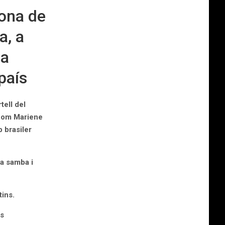
lona de
a, a
ma
 país
tell del
 com Mariene
 brasiler
ta samba i
tins.
es