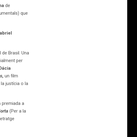
na
de
cumentals) que
abriel
al de Brasil. Una
cialment per
Dácia
s
,
un film
a justícia o la
a premiada a
orta
(Per a la
etratge