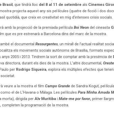
 Brasil
,
que tindrà lloc
del 8 al 11 de setembre
als
Cinemes Giro
mostra projecta aquest any sis pel·lícules (quatre de ficció i dos do
il quotidià, que creix en creativitat en mig d’intenses crisis socials.
rà amb la projecció de la premiada pel·lícula
Boi Neon
del cineasta
G
film que es pre estrenarà a Barcelona dins del marc de la mostra.
 també el documental
Ressurgentes
, un mirall de l’actual realitat soci
 focalitza els moviments socials autònoms de Brasília, formats espe
ls anys 2005 i 2013. Tindrem la sort de comptar amb la presència de
seva directora, durant els dies de la mostra. L’altre documental,
Oreste
 Paulo per
Rodrigo Siqueira
, explora els múltiples efectes que tenen l
a societat.
 veure a la mostra el film
Campo Grande
de Sandra Kogut, pel·lícul
s, como el de L’Havana o Màlaga. Les pel·lícules
Para Minha Amada M
morta), dirigida per
Alv Muritiba
i
Mate-me por favor
,
primer llargm
a
, completen la programació de la mostra.