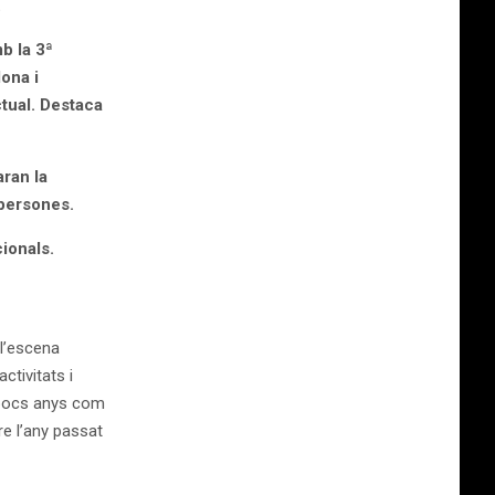
.
b la 3ª
ona i
ctual. Destaca
aran la
 persones.
ionals.
l’escena
tivitats i
n pocs anys com
re l’any passat