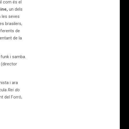
il com és el
ine,
un dels
 les seves
s brasilers,
eferents de
ntant de la
funk i samba.
 (director
nista i ara
ícula
Rei do
nt del Forró,