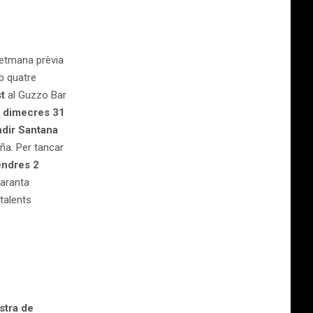
setmana prèvia
b quatre
t
al Guzzo Bar
l
dimecres 31
dir Santana
aña. Per tancar
endres 2
maranta
talents
stra de