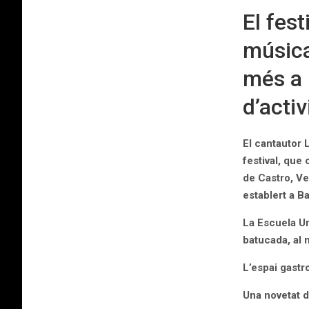
El fes
música
més a 
d’activ
El cantautor L
festival, que
de Castro, Ve
establert a B
La Escuela Un
batucada, al 
L’espai gastr
Una novetat d