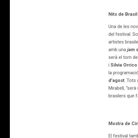
Nits de Brasil
Una de les no
del festival. 
artistes brasil
amb una
jam 
serà el torn de
i
Silvia Orrico
la programació
d’agost
. Tots
Mirabell, “ser
brasilers que 
Mostra de Cin
El festival ta