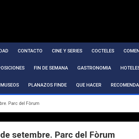
DAD
CONTACTO
CINE Y SERIES
COCTELES
COMEN
POSICIONES
FIN DE SEMANA
GASTRONOMIA
HOTELE
MUSEOS
PLANAZOS FINDE
QUE HACER
RECOMENDA
re. Parc del Fòrum
de setembre. Parc del Fòrum