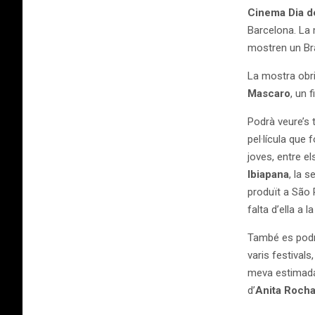
Cinema Dia de
Barcelona. La 
mostren un Bras
La mostra obri
Mascaro
, un 
Podrà veure’s
pel·lícula que
joves, entre e
Ibiapana
, la 
produït a São
falta d’ella a l
També es podrà
varis festival
meva estimada 
d’
Anita Roch