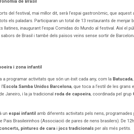
tronomia de Brasil
orts del festival, mai millor dit, serà l’espai gastronòmic, que aquest 
ots els paladars. Participaran un total de 13 restaurants de menjar br
ts llatines, inaugurant l’espai Comidas do Mundo al festival. Així el pú
s sabors de Brasil i també dels països veïns sense sortir de Barcelon
oeira i zona infantil
rna a programar activitats que són un èxit cada any, com la
Batucada
l’
Escola Samba Unidos Barcelona
, que toca a l’estil de les grans
 Janeiro, i la ja tradicional
roda de capoeira
, coordinada pel grup
à un
espai infantil
amb diferents activitats pels nens, programades 
e Pais Brasileirinhos (Associació de pares de nens brasilers). De 12h
 concerts, pintures de cara
i
jocs tradicionals
per als més petits.