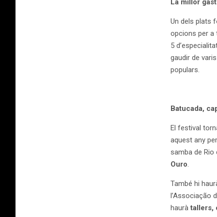
La millor gas
Un dels plats f
opcions per a t
5 d’especialita
gaudir de vari
populars.
Batucada, cap
El festival to
aquest any per 
samba de Rio de
Ouro
.
També hi haur
l’Associação d
haurà
tallers,