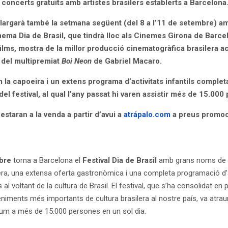
oncerts gratuïts amb artistes brasilers establerts a Barcelona
’allargarà també la setmana següent (del 8 a l’11 de setembre) am
ema Dia de Brasil, que tindrà lloc als Cinemes Girona de Barcel
films, mostra de la millor producció cinematogràfica brasilera a
 del multipremiat
Boi Neon
de Gabriel Macaro.
m la capoeira i un extens programa d’activitats infantils complet
el festival, al qual l’any passat hi varen assistir més de 15.000
staran a la venda a partir d’avui a
atrápalo.com
a preus promoc
bre
torna a Barcelona el
Festival Dia de Brasil
amb grans noms de 
era, una extensa oferta gastronòmica i una completa programació d’ac
al voltant de la cultura de Brasil. El festival, que s’ha consolidat e
niments més importants de cultura brasilera al nostre país, va atrau
rum a més de 15.000 persones en un sol dia.