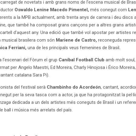
carregat de novetats i amb grans noms de l’escena musical de Bras
oductor
Oswaldo Lenine Macedo Pimentel,
més conegut com
Len
ents a la MPB actualment, amb trenta anys de carrera i deu discs a
ne, que també ha composat grans cançons per a altres grans artiste
 cartell d’aquest any. Una edició que també vol apostar per artistes r
a musical brasilera com són
Mariene de Castro,
reconeguda represe
ica Ferriani,
una de les principals veus femenines de Brasil
.
 l’escenari del Fòrum el grup
Caníbal Football Club
amb molt soul, 
ormat per Angelo Maestri, Ed Moreira, Charly Hinojosa i Érico Moreira,
cantant catalana Sara Pi).
gonista del festival serà
Chambinho do Acordeón
, cantant, acordio
egut per la seva tasca com a actor, ja que ha protagonitzat la pel·l
onzaga
dedicada a
un dels artistes més coneguts de Brasil i un refere
de ball i música més arrelats del país.