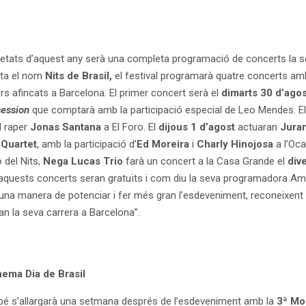
vetats d’aquest any serà una completa programació de concerts la 
Sota el nom
Nits de Brasil,
el festival programarà quatre concerts am
ers afincats a Barcelona. El primer concert serà el
dimarts 30 d’agos
session
que comptarà amb la participació especial de Leo Mendes. E
l raper
Jonas Santana
a El Foro. El
dijous 1 d’agost
actuaran
Juran
 Quartet
, amb la participació d’
Ed Moreira
i
Charly Hinojosa
a l’Oc
 del Nits,
Nega Lucas Trio
farà un concert a la Casa Grande el
div
 aquests concerts seran gratuïts i com diu la seva programadora A
à una manera de potenciar i fer més gran l’esdeveniment, reconeixent 
fan la seva carrera a Barcelona”.
ema Dia de Brasil
mbé s’allargarà una setmana després de l’esdeveniment amb la
3ª
Mo