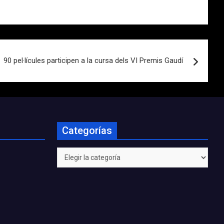
90 pel·lícules participen a la cursa dels VI Premis Gaudí
Categorías
Categorías