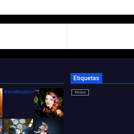
Etiquetas
Animalkingdom_FichaCine
Música