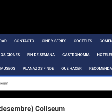
DAD
CONTACTO
CINE Y SERIES
COCTELES
COMEN
POSICIONES
FIN DE SEMANA
GASTRONOMIA
HOTELE
MUSEOS
PLANAZOS FINDE
QUE HACER
RECOMENDA
iseum
 desembre) Coliseum