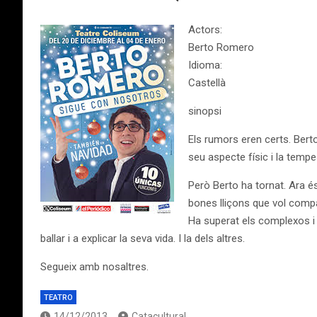
Actors:
Berto Romero
Idioma:
Castellà
sinopsi
Els rumors eren certs. Bert
seu aspecte físic i la temp
Però Berto ha tornat. Ara é
bones lliçons que vol compa
Ha superat els complexos i t
ballar i a explicar la seva vida. I la dels altres.
Segueix amb nosaltres.
TEATRO
14/12/2013
Catacultural