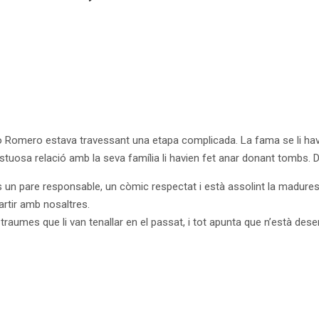
o Romero estava travessant una etapa complicada. La fama se li havia
estuosa relació amb la seva família li havien fet anar donant tombs. 
s un pare responsable, un còmic respectat i està assolint la madures
rtir amb nosaltres.
raumes que li van tenallar en el passat, i tot apunta que n’està dese