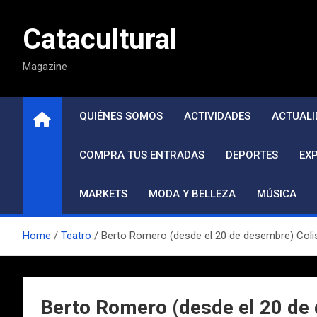
Saltar
al
Catacultural
contenido
Magazine
QUIÉNES SOMOS
ACTIVIDADES
ACTUALI
COMPRA TUS ENTRADAS
DEPORTES
EX
MARKETS
MODA Y BELLEZA
MÚSICA
Home
Teatro
Berto Romero (desde el 20 de desembre) Col
Berto Romero (desde el 20 de