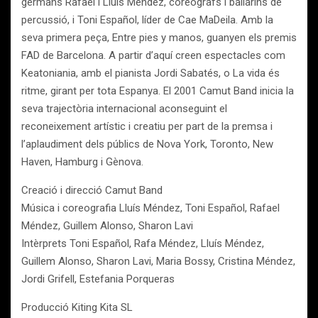
germans Rafael i Lluís Méndez, coreògrafs i ballarins de
percussió, i Toni Español, líder de Cae MaDeila. Amb la
seva primera peça, Entre pies y manos, guanyen els premis
FAD de Barcelona. A partir d’aquí creen espectacles com
Keatoniania, amb el pianista Jordi Sabatés, o La vida és
ritme, girant per tota Espanya. El 2001 Camut Band inicia la
seva trajectòria internacional aconseguint el
reconeixement artístic i creatiu per part de la premsa i
l’aplaudiment dels públics de Nova York, Toronto, New
Haven, Hamburg i Gènova.
Creació i direcció Camut Band
Música i coreografia Lluís Méndez, Toni Español, Rafael
Méndez, Guillem Alonso, Sharon Lavi
Intèrprets Toni Español, Rafa Méndez, Lluís Méndez,
Guillem Alonso, Sharon Lavi, Maria Bossy, Cristina Méndez,
Jordi Grifell, Estefania Porqueras
Producció Kiting Kita SL