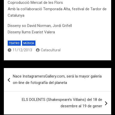
Coproducció Mercat de les Flors
Amb la col·laboració Temporada Alta, festival de Tardor de
Catalunya
Disseny so David Norman, Jordi Grifell
Disseny llums Evarist Valera
TEATRO
MÚSICA
11/12/2013
Catacultural
Navegación
Nace InstagramersGallery.com, será la mayor galería
de
on-line de fotografía del planeta
entradas
ELS DOLENTS (Shakespeare’s Villains) del 18 de
desembre al 19 de gener