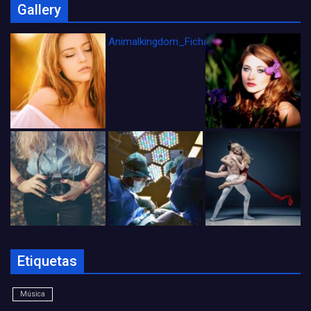
Gallery
Animalkingdom_FichaCine
Etiquetas
Música