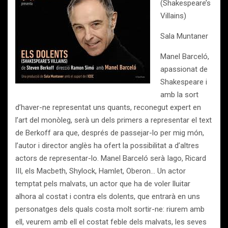
(Shakespeare’s
Villains)
Sala Muntaner
Manel Barceló,
apassionat de
Shakespeare i
amb la sort
d’haver-ne representat uns quants, reconegut expert en
l’art del monòleg, serà un dels primers a representar el text
de Berkoff ara que, després de passejar-lo per mig món,
l’autor i director anglès ha ofert la possibilitat a d’altres
actors de representar-lo. Manel Barceló serà Iago, Ricard
III, els Macbeth, Shylock, Hamlet, Oberon… Un actor
temptat pels malvats, un actor que ha de voler lluitar
alhora al costat i contra els dolents, que entrarà en uns
personatges dels quals costa molt sortir-ne: riurem amb
ell, veurem amb ell el costat feble dels malvats, les seves