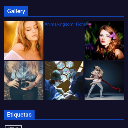
Gallery
Animalkingdom_FichaCine
Etiquetas