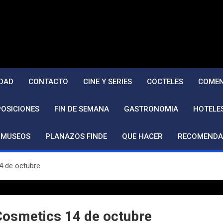
DAD
CONTACTO
CINE Y SERIES
COCTELES
COMEN
POSICIONES
FIN DE SEMANA
GASTRONOMIA
HOTELE
MUSEOS
PLANAZOS FINDE
QUE HACER
RECOMENDA
4 de octubre
 Cosmetics 14 de octubre