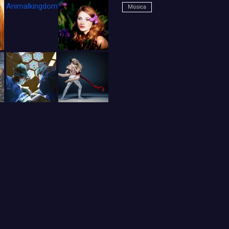
Animalkingdom_FichaCine
Música