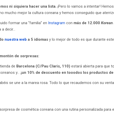
s ni siquiera hacer una lista.
¡Pero lo vamos a intentar! Hemos
no mucho mejor la cultura coreana y hemos conseguido que aterri
ido formar una “familia” en
Instagram
con
más de 12.000
Korean 
a a decir…
ido
nuestra web
a 5 idiomas
y lo mejor de todo es que durante est
 montón de sorpresas:
tienda de
Barcelona (C/Pau Claris, 110)
estará abierta para que t
 coreanos y…
¡un 10% de descuento en tooodos los productos de l
abéis se une a la marea rosa. Todo lo que recaudemos con su venta 
sorpresa de cosmética coreana con una rutina personalizada para e