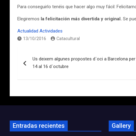
Para conseguirlo tenéis que hacer algo muy fácil: Felicitarn
Elegiremos
la felicitación más divertida y original.
Se pue
Actualidad
Actividades
13/10/2016
Catacultural
Navegación
Us deixem algunes propostes d´oci a Barcelona pe
de
14 al 16 d´octubre
entradas
Entradas recientes
Gallery