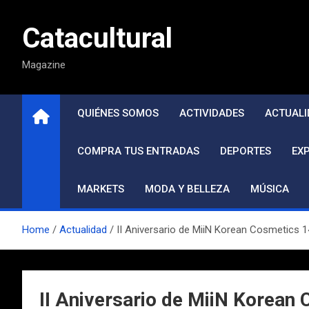
Saltar
al
Catacultural
contenido
Magazine
QUIÉNES SOMOS
ACTIVIDADES
ACTUALI
COMPRA TUS ENTRADAS
DEPORTES
EX
MARKETS
MODA Y BELLEZA
MÚSICA
Home
Actualidad
II Aniversario de MiiN Korean Cosmetics 1
II Aniversario de MiiN Korean