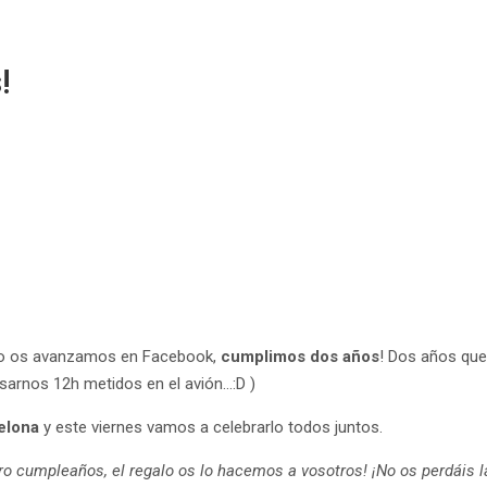
!
mo os avanzamos en Facebook,
cumplimos dos años
! Dos años qu
asarnos 12h metidos en el avión…:D )
elona
y este viernes vamos a celebrarlo todos juntos.
tro cumpleaños, el regalo os lo hacemos a vosotros! ¡No os perdáis l