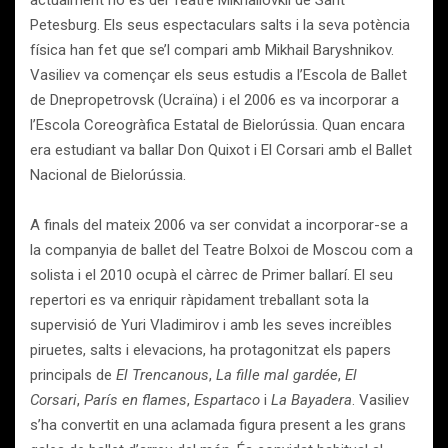
actualment ho és del Teatre Mikhailovkii de Sant
Petesburg. Els seus espectaculars salts i la seva potència
física han fet que se’l compari amb Mikhail Baryshnikov.
Vasiliev va començar els seus estudis a l’Escola de Ballet
de Dnepropetrovsk (Ucraïna) i el 2006 es va incorporar a
l’Escola Coreogràfica Estatal de Bielorússia. Quan encara
era estudiant va ballar Don Quixot i El Corsari amb el Ballet
Nacional de Bielorússia.
A finals del mateix 2006 va ser convidat a incorporar-se a
la companyia de ballet del Teatre Bolxoi de Moscou com a
solista i el 2010 ocupà el càrrec de Primer ballarí. El seu
repertori es va enriquir ràpidament treballant sota la
supervisió de Yuri Vladimirov i amb les seves increïbles
piruetes, salts i elevacions, ha protagonitzat els papers
principals de
El Trencanous
,
La fille mal gardée
,
El
Corsari
,
París en flames
,
Espartaco
i
La Bayadera
. Vasiliev
s’ha convertit en una aclamada figura present a les grans