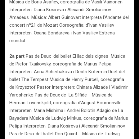
Música de Boris Asafiev, coreografia de Vasili Vainonen
Interpreten: Diana Kosireva i Alexandr Smolianinov
Amadeus Música: Albert Guinovart interpreta l’Andante del
concert nº21 de Mozart Coreografia: d’Ivan Vasiliev
Interpreten: Oxana Bondareva i Ivan Vasiliev Estrena
mundial
2a part
Pas de Deux del ballet El llac dels cignes Música
de Pietor Txaikovsky, coreografia de Marius Petipa
Interpreten: Anna Scherbakova i Dmitri Kotermin Duet del
ballet The Tempest Música de Henry Purcell, coreografia
de Krzysztof Pastor Interpreten: Chinara Alizade i Vladimir
Yaroshenko Pas de Deux de La Sílfide Música de
Herman Lovenskjold, coreografia d’August Bournonville
Interpreten: Maria Mishima i Andrei Bolotin Adagio de La
Bayadera Música de Ludwig Minkus, coreografia de Marius
Petipa Interpreten: Diana Kosireva i Alexandr Smolianinov
Pas de Deux del ballet Don Quixot Música de Ludwig