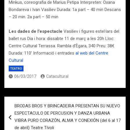
Minkus, coreografia de Marius Petipa Interpreten: Oxana
Bondareva i Ivan Vasiliev Durada: 1a part – 40 min Descans
– 20 min. 2a part – 50 min
Les dades de l’espectacle
Vasiliev i figures estel·lars del
ballet rus Dia i hora: dissabte 11 de març a les 20h Lloc:
Centre Cultural Terrassa. Rambla d’Ègara, 340 Preu: 38€
Durada: 110’ Informació i entrades
al web del Centre
Cultural
TEATRO
06/03/2017
Catacultural
Navegación
BRODAS BROS Y BRINCADEIRA PRESENTAN SU NUEVO
de
ESPECTACULO DE PERCUSION Y DANZA URBANA
entradas
VIBRA PURO CORAZÓN, ALMA Y CONEXIÓN (del 6 al 17
de abril) Teatre Tívoli