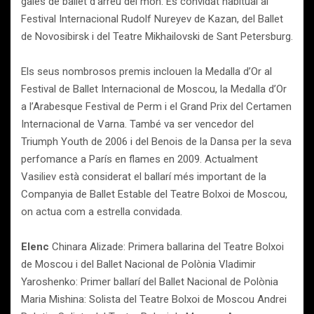
gales de ballet d’arreu del món. És convidat habitual al
Festival Internacional Rudolf Nureyev de Kazan, del Ballet
de Novosibirsk i del Teatre Mikhailovski de Sant Petersburg.
Els seus nombrosos premis inclouen la Medalla d’Or al
Festival de Ballet Internacional de Moscou, la Medalla d’Or
a l’Arabesque Festival de Perm i el Grand Prix del Certamen
Internacional de Varna. També va ser vencedor del
Triumph Youth de 2006 i del Benois de la Dansa per la seva
perfomance a París en flames en 2009. Actualment
Vasiliev està considerat el ballarí més important de la
Companyia de Ballet Estable del Teatre Bolxoi de Moscou,
on actua com a estrella convidada.
Elenc
Chinara Alizade: Primera ballarina del Teatre Bolxoi
de Moscou i del Ballet Nacional de Polònia Vladimir
Yaroshenko: Primer ballarí del Ballet Nacional de Polònia
Maria Mishina: Solista del Teatre Bolxoi de Moscou Andrei