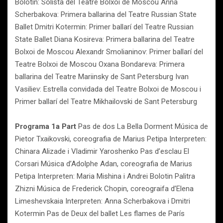
Bolotin: Solista del Teatre Bolxoi de Moscou Anna
Scherbakova: Primera ballarina del Teatre Russian State
Ballet Dmitri Kotermin: Primer ballarí del Teatre Russian
State Ballet Diana Kosireva: Primera ballarina del Teatre
Bolxoi de Moscou Alexandr Smolianinov: Primer ballarí del
Teatre Bolxoi de Moscou Oxana Bondareva: Primera
ballarina del Teatre Mariinsky de Sant Petersburg Ivan
Vasiliev: Estrella convidada del Teatre Bolxoi de Moscou i
Primer ballarí del Teatre Mikhailovski de Sant Petersburg
Programa
1a Part
Pas de dos La Bella Dorment Música de
Pietor Txaikovski, coreografia de Marius Petipa Interpreten:
Chinara Alizade i Vladimir Yaroshenko Pas d’esclau El
Corsari Música d’Adolphe Adan, coreografia de Marius
Petipa Interpreten: Maria Mishina i Andrei Bolotin Palitra
Zhizni Música de Frederick Chopin, coreograifa d’Elena
Limeshevskaia Interpreten: Anna Scherbakova i Dmitri
Kotermin Pas de Deux del ballet Les flames de París