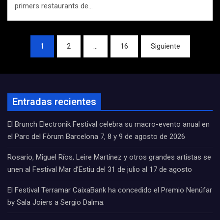
primers restaurants de…
Navegación
1
2
…
16
Siguiente
de
entradas
Entradas recientes
El Brunch Electronik Festival celebra su macro-evento anual en
el Parc del Fòrum Barcelona 7, 8 y 9 de agosto de 2026
Rosario, Miguel Ríos, Leire Martínez y otros grandes artistas se
unen al Festival Mar d’Estiu del 31 de julio al 17 de agosto
El Festival Terramar CaixaBank ha concedido el Premio Nenúfar
by Sala Joiers a Sergio Dalma.