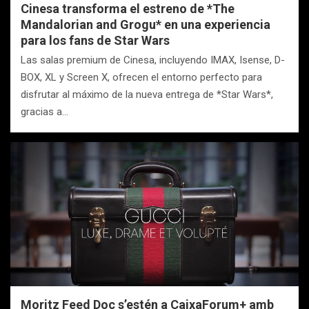
Cinesa transforma el estreno de *The
Mandalorian and Grogu* en una experiencia
para los fans de Star Wars
Las salas premium de Cinesa, incluyendo IMAX, Isense, D-
BOX, XL y Screen X, ofrecen el entorno perfecto para
disfrutar al máximo de la nueva entrega de *Star Wars*,
gracias a…
Moritz Feed Doc s’estén a CaixaForum+ amb