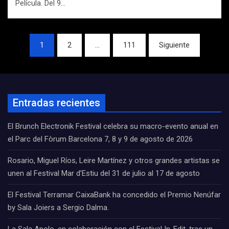
Película. Del 9…
Navegación
1
2
…
111
Siguiente
de
entradas
Entradas recientes
El Brunch Electronik Festival celebra su macro-evento anual en
el Parc del Fòrum Barcelona 7, 8 y 9 de agosto de 2026
Rosario, Miguel Ríos, Leire Martínez y otros grandes artistas se
unen al Festival Mar d’Estiu del 31 de julio al 17 de agosto
El Festival Terramar CaixaBank ha concedido el Premio Nenúfar
by Sala Joiers a Sergio Dalma.