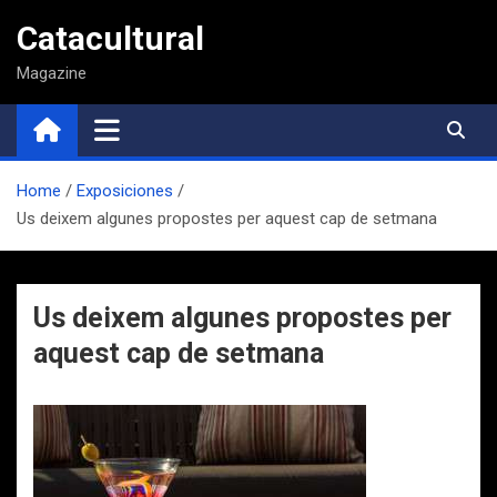
Saltar
Catacultural
al
contenido
Magazine
Home
Exposiciones
Us deixem algunes propostes per aquest cap de setmana
Us deixem algunes propostes per
aquest cap de setmana