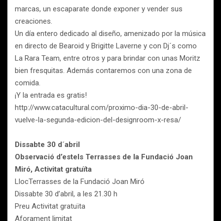
marcas, un escaparate donde exponer y vender sus
creaciones.
Un día entero dedicado al diseño, amenizado por la música
en directo de Bearoid y Brigitte Laverne y con Dj´s como
La Rara Team, entre otros y para brindar con unas Moritz
bien fresquitas. Además contaremos con una zona de
comida.
¡Y la entrada es gratis!
http://www.catacultural.com/proximo-dia-30-de-abril-
vuelve-la-segunda-edicion-del-designroom-x-resa/
Dissabte 30 d´abril
Observació d’estels Terrasses de la Fundació Joan
Miró, Activitat gratuïta
LlocTerrasses de la Fundació Joan Miró
Dissabte 30 d’abril, a les 21.30 h
Preu Activitat gratuïta
Aforament limitat