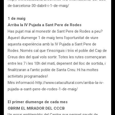
de-barcelona-30-dabril-i-1-de-maig/
1 de maig
Arriba la IV Pujada a Sant Pere de Rodes
Has pujat mai al monestir de Sant Pere de Rodes a peu?
Aquest diumenge 1 de maig tens l’oportunitat de viure
aquesta experiència amb la IV Pujada a Sant Pere de
Rodes. Només cal que t’inscriguis i triïs el poble del Cap de
Creus des del qual vols sortir. Totes les rutes començaran
entre les 7 i les 10h del matí, depenent del lloc de sortida, i
finalitzaran a l’antic poble de Santa Creu. Hi ha moltes
activitats programades!
Més informació http://www.catacultural.com/arriba-la-iv-
pujada-a-sant-pere-de-rodes-1-de-maig/
El primer diumenge de cada mes
OBRIM EL MIRADOR DEL CCCB
Un espai emblemàtic del Centre que permet gaudir de