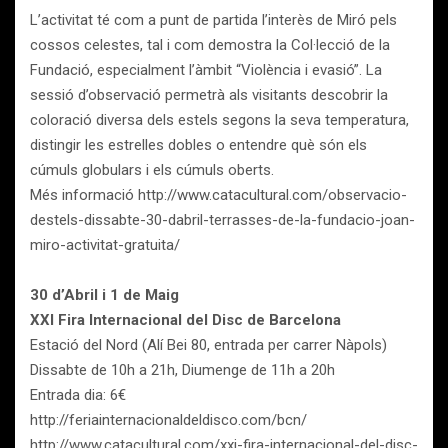
L’activitat té com a punt de partida l’interès de Miró pels
cossos celestes, tal i com demostra la Col·lecció de la
Fundació, especialment l’àmbit “Violència i evasió”. La
sessió d’observació permetrà als visitants descobrir la
coloració diversa dels estels segons la seva temperatura,
distingir les estrelles dobles o entendre què són els
cúmuls globulars i els cúmuls oberts.
Més informació http://www.catacultural.com/observacio-
destels-dissabte-30-dabril-terrasses-de-la-fundacio-joan-
miro-activitat-gratuita/
30 d’Abril i 1 de Maig
XXI Fira Internacional del Disc de Barcelona
Estació del Nord (Alí Bei 80, entrada per carrer Nàpols)
Dissabte de 10h a 21h, Diumenge de 11h a 20h
Entrada dia: 6€
http://feriainternacionaldeldisco.com/bcn/
http://www.catacultural.com/xxi-fira-internacional-del-disc-