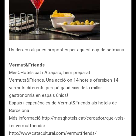
Us deixem algunes propostes per aquest cap de setmana
Vermut&Friends
MésQHotels.cat i Atrápalo, hem preparat
Vermuts&Friends. Una acció on 14 hotels ofereixen 14
vermuts diferents perquè gaudeixis de la millor
gastronomia en espais únics!
Espais i experiències de Vermut&Friends als hotels de
Barcelona
Més informació http://mesqhotels.cat/cercador/que-vols-
fer:vermutfriends/
http://www.catacultural.com/vermutfriends/