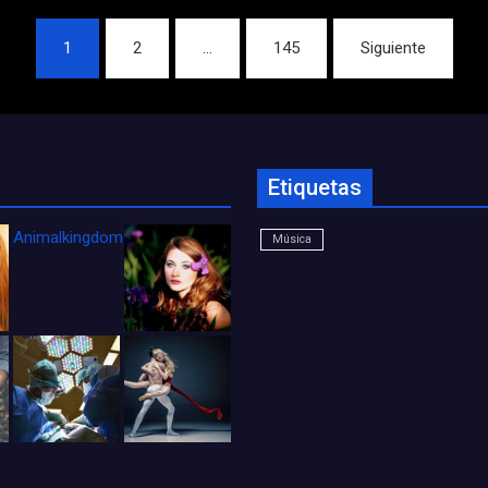
1
2
…
145
Siguiente
Etiquetas
Animalkingdom_FichaCine
Música