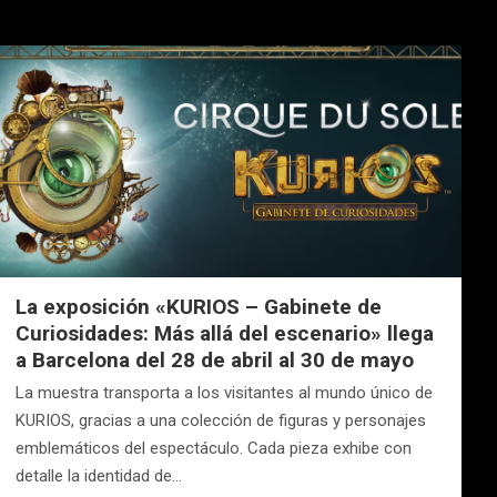
La exposición «KURIOS – Gabinete de
Curiosidades: Más allá del escenario» llega
a Barcelona del 28 de abril al 30 de mayo
La muestra transporta a los visitantes al mundo único de
KURIOS, gracias a una colección de figuras y personajes
emblemáticos del espectáculo. Cada pieza exhibe con
detalle la identidad de…