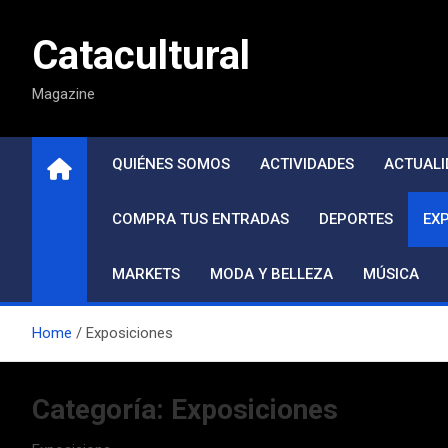
Saltar
al
Catacultural
contenido
Magazine
QUIÉNES SOMOS
ACTIVIDADES
ACTUALI
COMPRA TUS ENTRADAS
DEPORTES
EX
MARKETS
MODA Y BELLEZA
MÚSICA
Home
Exposiciones
Categoría:
Exposiciones