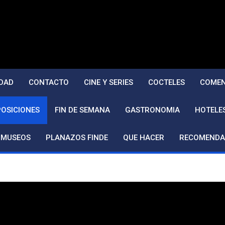
DAD
CONTACTO
CINE Y SERIES
COCTELES
COMEN
POSICIONES
FIN DE SEMANA
GASTRONOMIA
HOTELE
MUSEOS
PLANAZOS FINDE
QUE HACER
RECOMENDA