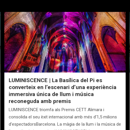
LUMINISCENCE | La Basílica del Pi es
converteix en l’escenari d’una experiència
immersiva única de llum i música
reconeguda amb premis
LUMINISCENCE triomfa als Premis CETT Alimara i
consolida el seu èxit internacional amb més d’1,5 milions
d’espectadorsBarcelona. La màgia de la llum i la música de