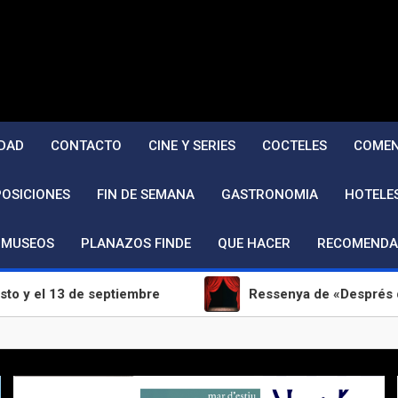
DAD
CONTACTO
CINE Y SERIES
COCTELES
COMEN
POSICIONES
FIN DE SEMANA
GASTRONOMIA
HOTELE
MUSEOS
PLANAZOS FINDE
QUE HACER
RECOMENDA
 de septiembre
Ressenya de «Després de nosaltres