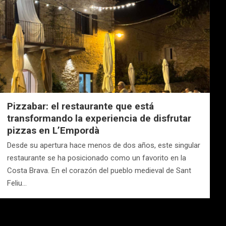
Pizzabar: el restaurante que está
transformando la experiencia de disfrutar
pizzas en L’Empordà
Desde su apertura hace menos de dos años, este singular
restaurante se ha posicionado como un favorito en la
Costa Brava. En el corazón del pueblo medieval de Sant
Feliu…