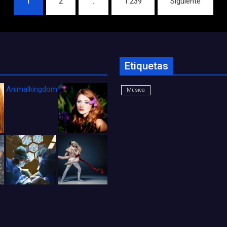
1
2
…
1.239
Siguiente
Etiquetas
Animalkingdom_FichaCine
Música