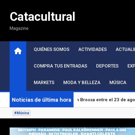
Saltar
al
Catacultural
contenido
Magazine
QUIÉNES SOMOS
ACTIVIDADES
ACTUALI
COMPRA TUS ENTRADAS
DEPORTES
EX
MARKETS
MODA Y BELLEZA
MÚSICA
Noticias de última hora
sa a los Jardines de Joan Brossa entre el 23 de agosto y el 13
#Música