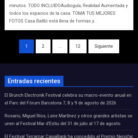
minutos. TODO INCLUIDOAudioguía, Realidad Aumentada y
todos los espacios de la casa. TOMA TUS MEJORES
FOTOS Casa Batlló está llena de formas y…
Navegación
1
2
…
12
Siguiente
de
entradas
Entradas recientes
El Brunch Electronik Festival celebra su macro-evento anual en
el Parc del Fòrum Barcelona 7, 8 y 9 de agosto de 2026
Rosario, Miguel Ríos, Leire Martínez y otros grandes artistas se
unen al Festival Mar d’Estiu del 31 de julio al 17 de agosto
El Festival Terramar CaixaBank ha concedido el Premio Nenúfar