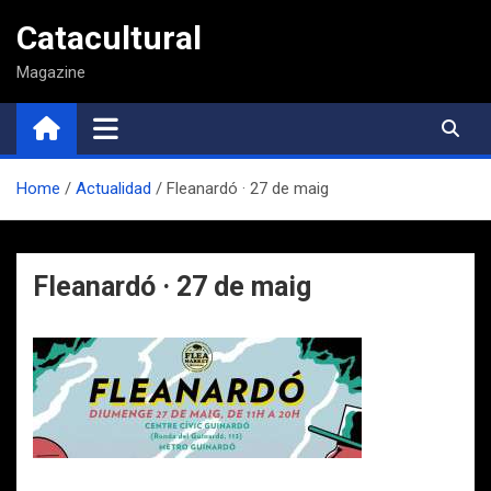
Saltar
Catacultural
al
contenido
Magazine
Home
Actualidad
Fleanardó · 27 de maig
Fleanardó · 27 de maig