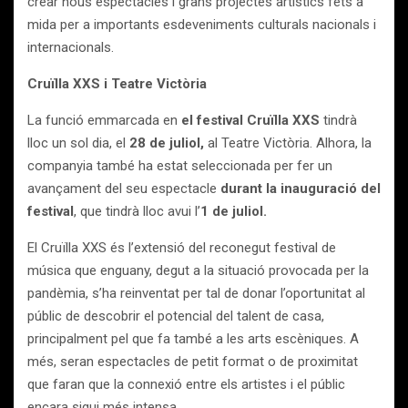
crear nous espectacles i grans projectes artístics fets a
mida per a importants esdeveniments culturals nacionals i
internacionals.
Cruïlla XXS i Teatre Victòria
La funció emmarcada en
el festival Cruïlla XXS
tindrà
lloc un sol dia, el
28 de juliol,
al Teatre Victòria. Alhora, la
companyia també ha estat seleccionada per fer un
avançament del seu espectacle
durant la inauguració del
festival
, que tindrà lloc avui l’
1 de juliol.
El Cruïlla XXS és l’extensió del reconegut festival de
música que enguany, degut a la situació provocada per la
pandèmia, s’ha reinventat per tal de donar l’oportunitat al
públic de descobrir el potencial del talent de casa,
principalment pel que fa també a les arts escèniques. A
més, seran espectacles de petit format o de proximitat
que faran que la connexió entre els artistes i el públic
encara sigui més intensa.