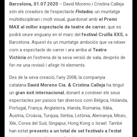
Barcelona, 01.07.2020
– David Moreno i Cristina Calleja
són els creadors de l’espectacle
Flotados
,
un muntatge
multidisciplinari i molt visual, guardonat amb
el Premi
MAX al millor espectacle de teatre de carrer
, que es
podrà veure enguany en el marc del
festival Cruïlla XXS
, a
Barcelona. Aquest és un muntatge ambiciós que va néixer
com a espectacle de carrer i ara arriba al
Teatre
Victòria
en l’estrena de la seva versió de sala, després de
fer-ne una revisió i afegir-hi elements.
Des de la seva creació, l’any 2008, la companyia
catalana
David Moreno Cia. & Cristina Calleja
ha tingut
un
gran èxit internacional
, donant a conèixer els seus
espectacles per països tan diversos com Bèlgica, Holanda,
Portugal, França, Anglaterra, Irlanda, Romania, Itàlia,
Àustria, Croàcia, Turquia, Sèrbia, Letònia, Alemanya, Mèxic,
Xile, Corea del Sud, Singapur, Hong Kong o Israel. També
han estat
presents a un total de set festivals a l’estat