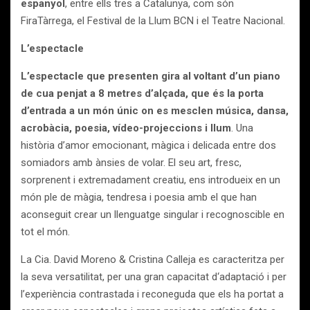
espanyol
, entre ells tres a Catalunya, com són
FiraTàrrega, el Festival de la Llum BCN i el Teatre Nacional.
L’espectacle
L’espectacle que presenten gira al voltant d’un piano
de cua penjat a 8 metres d’alçada, que és la porta
d’entrada a un món únic on es mesclen música, dansa,
acrobàcia, poesia, vídeo-projeccions i llum
. Una
història d’amor emocionant, màgica i delicada entre dos
somiadors amb ànsies de volar. El seu art, fresc,
sorprenent i extremadament creatiu, ens introdueix en un
món ple de màgia, tendresa i poesia amb el que han
aconseguit crear un llenguatge singular i recognoscible en
tot el món.
La Cia. David Moreno & Cristina Calleja es caracteritza per
la seva versatilitat, per una gran capacitat d‘adaptació i per
l’experiència contrastada i reconeguda que els ha portat a