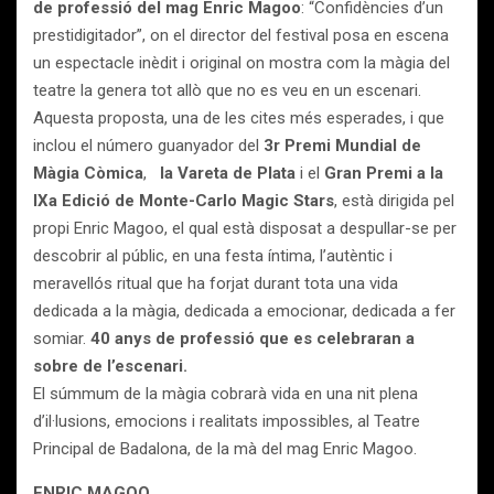
de professió del mag Enric Magoo
: “Confidències d’un
prestidigitador”, on el director del festival posa en escena
un espectacle inèdit i original on mostra com la màgia del
teatre la genera tot allò que no es veu en un escenari.
Aquesta proposta, una de les cites més esperades, i que
inclou el número guanyador del
3r Premi Mundial de
Màgia Còmica
,
la Vareta de Plata
i el
Gran Premi a la
IXa Edició de Monte-Carlo Magic Stars
, està dirigida pel
propi Enric Magoo, el qual està disposat a despullar-se per
descobrir al públic, en una festa íntima, l’autèntic i
meravellós ritual que ha forjat durant tota una vida
dedicada a la màgia, dedicada a emocionar, dedicada a fer
somiar.
40 anys de professió que es celebraran a
sobre de l’escenari.
El súmmum de la màgia cobrarà vida en una nit plena
d’il·lusions, emocions i realitats impossibles, al Teatre
Principal de Badalona, de la mà del mag Enric Magoo.
ENRIC MAGOO