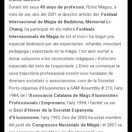
Durant els seus
40 anys de professió
, l’Enric Magoo, a
més de ser, des del 2001 el director artístic del
Festival
Internacional de Màgia de Badalona, Memorial Li-
Chang
, ha participat en els millors
Festivals
Internacionals de Màgia
de tot el món i ha tingut una
especial dedicació per als espectacles infantils, mesclant
pedagogia i espectacle en la màgia. I tot això sumat a
donar solucions a les necessitats màgiques i d’efectes
especials del món de l’espectacle. L’Enric va començar la
seva trajectòria professional essent soci fundador de
diverses societats o associacions, com de la Societat
Porto-riquenya d’il·lusionistes a SAM Assembly # 210, l’any
1984, de l
’Associació Catalana de Mags Il·lusionistes
Professionals i Empresaris
, l’any 1994, i també va ser
el
Soci d’Honor de la Societat Espanyola
d’Il·lusionisme
, l’any 1995. Des del 2005 ha estat membre
del jurat als
Congressos Nacionals de Màgia
i el 2007 va