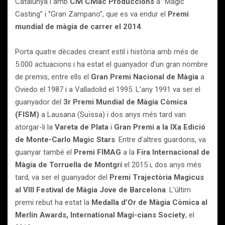
Catalunya i amb
Civi Civiac Produccions
a ‘’Magic
Casting’’ i ‘’Gran Zampano’’, que es va endur el
Premi
mundial de màgia de carrer el 2014
.
Porta quatre dècades creant estil i història amb més de
5.000 actuacions i ha estat el guanyador d’un gran nombre
de premis, entre ells el
Gran Premi Nacional de Màgia
a
Oviedo el 1987 i a Valladolid el 1995. L’any 1991 va ser el
guanyador del
3r Premi Mundial de Màgia Còmica
(FISM)
a Lausana (Suïssa) i dos anys més tard van
atorgar-li la
Vareta de Plata
i
Gran Premi a la IXa Edició
de Monte-Carlo Magic Stars
. Entre d’altres guardons, va
guanyar també el
Premi FIMAG
a la
Fira Internacional de
Màgia de Torruella de Montgrí
el 2015 i, dos anys més
tard, va ser el guanyador del
Premi Trajectòria Magicus
al VIII Festival de Màgia Jove de Barcelona
. L’últim
premi rebut ha estat la
Medalla d’Or de Màgia Còmica al
Merlin Awards, International Magi-cians Society
, el