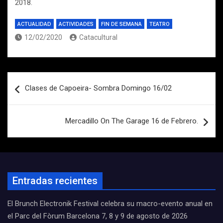
2018.
ACTUALIDAD
ACTIVIDADES
FIN DE SEMANA
TEATRO
12/02/2020
Catacultural
Navegación
Clases de Capoeira- Sombra Domingo 16/02
de
entradas
Mercadillo On The Garage 16 de Febrero.
Entradas recientes
El Brunch Electronik Festival celebra su macro-evento anual en
el Parc del Fòrum Barcelona 7, 8 y 9 de agosto de 2026