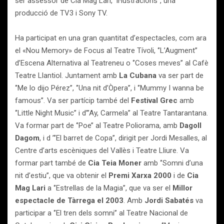
ser assessor de Cia Mag Lari, ‘Il·lustracions’’, una
producció de TV3 i Sony TV.
Ha participat en una gran quantitat d’espectacles, com ara
el «Nou Memory» de Focus al Teatre Tívoli, ‘’L’Augment’’
d’Escena Alternativa al Teatreneu o ‘’Coses meves’’ al Cafè
Teatre Llantiol. Juntament amb
La Cubana
va ser part de
‘’Me lo dijo Pérez’’, ‘’Una nit d’Òpera’’, i ‘’Mummy I wanna be
famous’’. Va ser partícip també del
Festival Grec
amb
‘’Little Night Music’’ i d’’’Ay, Carmela’’ al Teatre Tantarantana.
Va formar part de ‘’Poe’’ al Teatre Poliorama, amb
Dagoll
Dagom
, i d ’‘’El barret de Copa’’, dirigit per Jordi Mesalles, al
Centre d’arts escèniques del Vallès i Teatre Lliure. Va
formar part també de
Cia Teia Moner
amb ‘’Somni d’una
nit d’estiu’’, que va obtenir el
Premi Xarxa 2000
i de
Cia
Mag Lari
a ‘’Estrellas de la Magia’’, que va ser el
Millor
espectacle de Tàrrega el 2003
. Amb
Jordi Sabatés
va
participar a ‘’El tren dels somni’’ al Teatre Nacional de