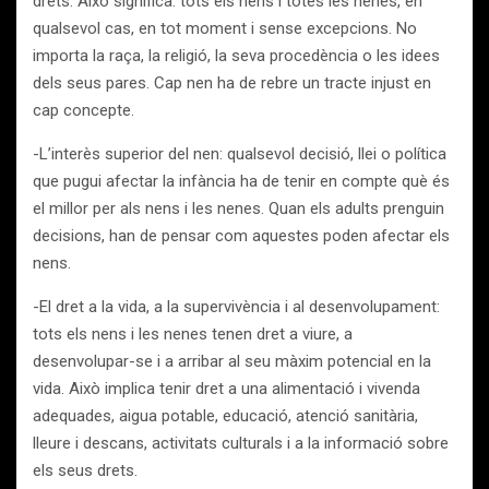
drets. Això significa: tots els nens i totes les nenes, en
qualsevol cas, en tot moment i sense excepcions. No
importa la raça, la religió, la seva procedència o les idees
dels seus pares. Cap nen ha de rebre un tracte injust en
cap concepte.
-L’interès superior del nen: qualsevol decisió, llei o política
que pugui afectar la infància ha de tenir en compte què és
el millor per als nens i les nenes. Quan els adults prenguin
decisions, han de pensar com aquestes poden afectar els
nens.
-El dret a la vida, a la supervivència i al desenvolupament:
tots els nens i les nenes tenen dret a viure, a
desenvolupar-se i a arribar al seu màxim potencial en la
vida. Això implica tenir dret a una alimentació i vivenda
adequades, aigua potable, educació, atenció sanitària,
lleure i descans, activitats culturals i a la informació sobre
els seus drets.