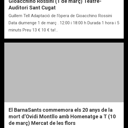
Gioacchino Rossini (1 de març) Teatre-
Auditori Sant Cugat
Guillem Tell Adaptació de l’òpera de Gioacchino Rossini
Data diumenge 1 de març . 12:00 i 18:00 h Durada 1 hora i 5
minuts Preu 13 € 10 € ta!…
El BarnaSants commemora els 20 anys de la
mort d’Ovidi Montllo amb Homenatge a T (10
de març) Mercat de les flors