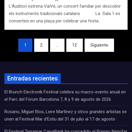
L’Auditori estrena VaiVé, un concert familiar per descobrir
els instruments tradicionals catalans La Sala 1 es
converteix en una plaça per celebrar una festa…
Navegación
1
2
…
12
Siguiente
de
entradas
Entradas recientes
El Brunch Electronik Festival celebra su macro-evento anual en
el Parc del Fòrum Barcelona 7, 8 y 9 de agosto de 2026
Rosario, Miguel Ríos, Leire Martínez y otros grandes artistas se
unen al Festival Mar d’Estiu del 31 de julio al 17 de agosto
El Festival Terramar CaixaBank ha concedido el Premio Nenúfar