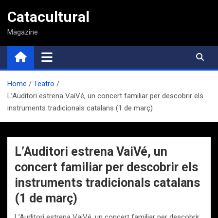
Saltar
Catacultural
al
contenido
Magazine
Home
Teatro
L’Auditori estrena VaiVé, un concert familiar per descobrir els
instruments tradicionals catalans (1 de març)
L’Auditori estrena VaiVé, un
concert familiar per descobrir els
instruments tradicionals catalans
(1 de març)
L’Auditori estrena VaiVé, un concert familiar per descobrir