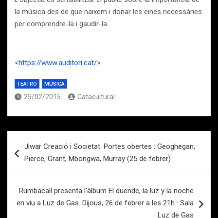
la música des de que naixem i donar les eines necessàries
per comprendre-la i gaudir-la.
<
https://www.auditori.cat/
>
TEATRO
MÚSICA
25/02/2015
Catacultural
Navegación
Jiwar Creació i Societat. Portes obertes : Geoghegan,
de
Pierce, Grant, Mbongwa, Murray (25 de febrer)
entradas
Rumbacalí presenta l’àlbum El duende, la luz y la noche
en viu a Luz de Gas. Dijous, 26 de febrer a les 21h · Sala
Luz de Gas