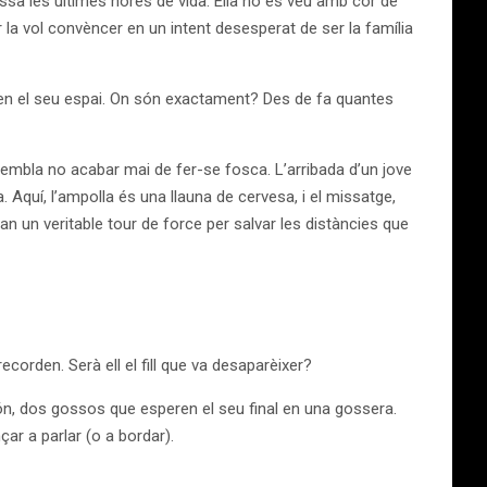
sa les últimes hores de vida. Ella no es veu amb cor de
la vol convèncer en un intent desesperat de ser la família
miten el seu espai. On són exactament? Des de fa quantes
e sembla no acabar mai de fer-se fosca. L’arribada d’un jove
 Aquí, l’ampolla és una llauna de cervesa, i el missatge,
ran un veritable tour de force per salvar les distàncies que
corden. Serà ell el fill que va desaparèixer?
ón, dos gossos que esperen el seu final en una gossera.
ar a parlar (o a bordar).