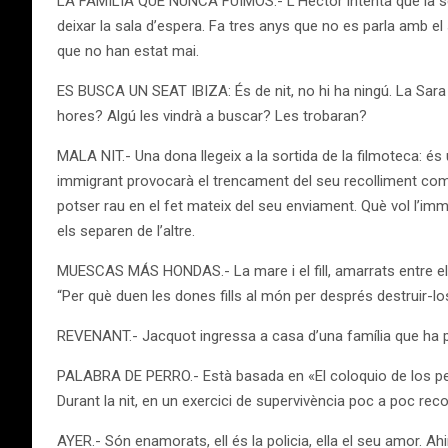
LA FAMILIA QUE NUNCA FUIMOS.- L’Hèctor intenta que la seva
deixar la sala d’espera. Fa tres anys que no es parla amb e
que no han estat mai.
ES BUSCA UN SEAT IBIZA: És de nit, no hi ha ningú. La Sara 
hores? Algú les vindrà a buscar? Les trobaran?
MALA NIT.- Una dona llegeix a la sortida de la filmoteca: és 
immigrant provocarà el trencament del seu recolliment com un
potser rau en el fet mateix del seu enviament. Què vol l’immi
els separen de l’altre.
MUESCAS MÁS HONDAS.- La mare i el fill, amarrats entre ells
“Per què duen les dones fills al món per després destrui
REVENANT.- Jacquot ingressa a casa d’una família que ha perd
PALABRA DE PERRO.- Està basada en «El coloquio de los perr
Durant la nit, en un exercici de supervivència poc a poc reco
AYER.- Són enamorats, ell és la policia, ella el seu amor. Ah