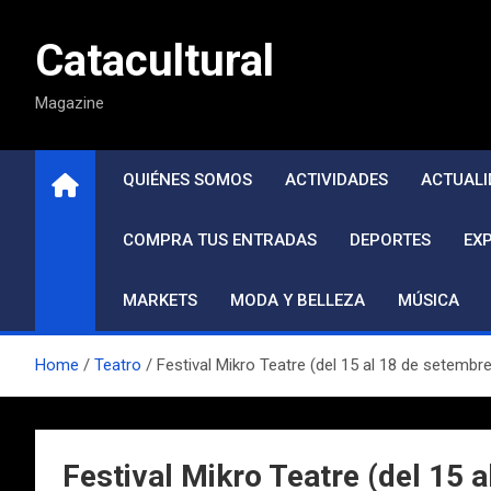
Saltar
al
Catacultural
contenido
Magazine
QUIÉNES SOMOS
ACTIVIDADES
ACTUALI
COMPRA TUS ENTRADAS
DEPORTES
EX
MARKETS
MODA Y BELLEZA
MÚSICA
Home
Teatro
Festival Mikro Teatre (del 15 al 18 de setembre
Festival Mikro Teatre (del 15 