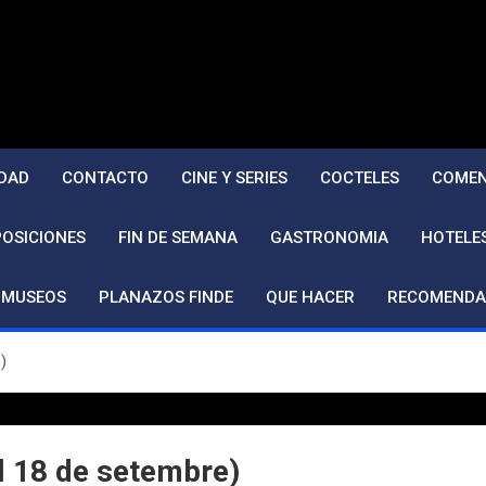
DAD
CONTACTO
CINE Y SERIES
COCTELES
COMEN
POSICIONES
FIN DE SEMANA
GASTRONOMIA
HOTELE
MUSEOS
PLANAZOS FINDE
QUE HACER
RECOMENDA
)
al 18 de setembre)