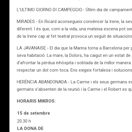
L’ULTIMO GIORNO DI CAMPEGGIO.- Últim dia de campament per 
MIRADES.- En Ricard aconsegueix convèncer la Irene, la sev
diferent. I és que, com a la vida, una mateixa escena pot se
de la Irene cap al fet teatral provoca un seguit de situacions
LA JAVANAISE.- El dia que la Marina torna a Barcelona per pre
seva habitació. La mare, la Dolors, ha caigut en un estat de
d’afrontar la pèrdua inhòspita i sobtada de la millor manera
respectar un dol com toca. Ens exigeix fortalesa i solucions 
HERÈNCIA ABANDONADA.- La Carme i els seus germans estan al
germans s’absenten de la reunió i la Carme i el Robert es 
HORARIS MIKROS:
15 de setembre
20.30 h
LA DONA DE