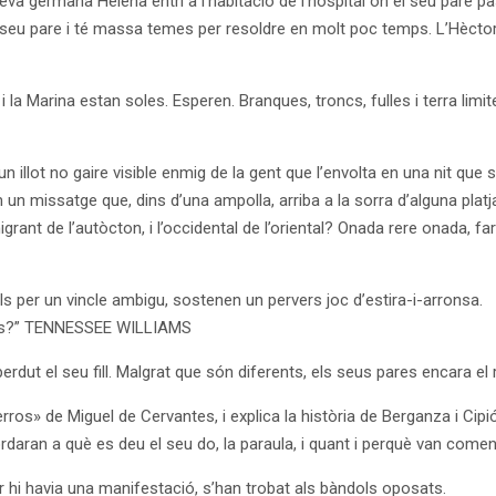
 germana Helena entri a l’habitació de l’hospital on el seu pare pas
l seu pare i té massa temes per resoldre en molt poc temps. L’Hèctor 
i la Marina estan soles. Esperen. Branques, troncs, fulles i terra li
un illot no gaire visible enmig de la gent que l’envolta en una nit qu
 missatge que, dins d’una ampolla, arriba a la sorra d’alguna platja.
grant de l’autòcton, i l’occidental de l’oriental? Onada rere onada, fa
 per un vincle ambigu, sostenen un pervers joc d’estira-i-arronsa.
r-los?” TENNESSEE WILLIAMS
ut el seu fill. Malgrat que són diferents, els seus pares encara el re
os» de Miguel de Cervantes, i explica la història de Berganza i Cipi
rdaran a què es deu el seu do, la paraula, i quant i perquè van començ
ir hi havia una manifestació, s’han trobat als bàndols oposats.