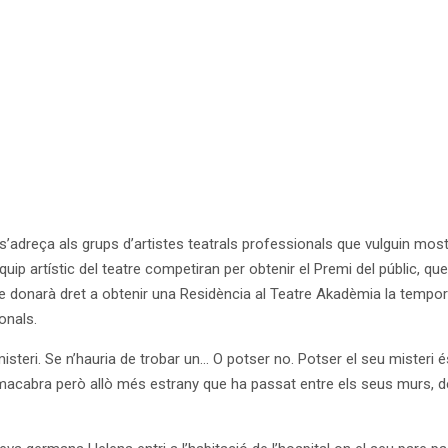
’adreça als grups d’artistes teatrals professionals que vulguin mostr
’equip artístic del teatre competiran per obtenir el Premi del públic, 
que donarà dret a obtenir una Residència al Teatre Akadèmia la tempor
onals.
eri. Se n’hauria de trobar un… O potser no. Potser el seu misteri 
a macabra però allò més estrany que ha passat entre els seus murs, d