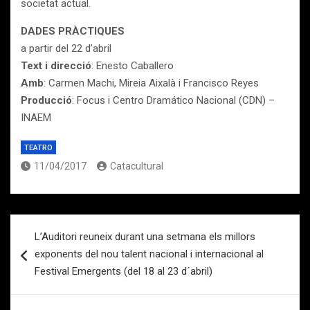
societat actual.
DADES PRÀCTIQUES
a partir del 22 d’abril
Text i direcció
: Enesto Caballero
Amb
:
Carmen Machi, Mireia Aixalà i Francisco Reyes
Producció
:
Focus
i Centro Dramático Nacional (CDN) –
INAEM
TEATRO
11/04/2017
Catacultural
Navegación
L’Auditori reuneix durant una setmana els millors
de
exponents del nou talent nacional i internacional al
entradas
Festival Emergents (del 18 al 23 d´abril)