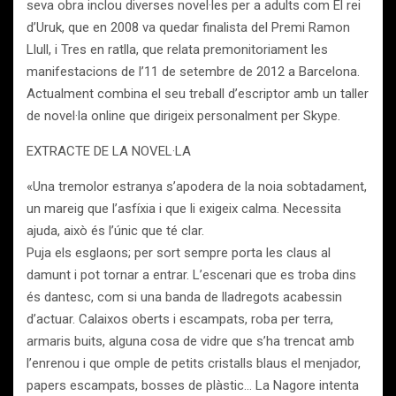
seva obra inclou diverses novel·les per a adults com El rei
d’Uruk, que en 2008 va quedar finalista del Premi Ramon
Llull, i Tres en ratlla, que relata premonitoriament les
manifestacions de l’11 de setembre de 2012 a Barcelona.
Actualment combina el seu treball d’escriptor amb un taller
de novel·la online que dirigeix personalment per Skype.
EXTRACTE DE LA NOVEL·LA
«Una tremolor estranya s’apodera de la noia sobtadament,
un mareig que l’asfíxia i que li exigeix calma. Necessita
ajuda, això és l’únic que té clar.
Puja els esglaons; per sort sempre porta les claus al
damunt i pot tornar a entrar. L’escenari que es troba dins
és dantesc, com si una banda de lladregots acabessin
d’actuar. Calaixos oberts i escampats, roba per terra,
armaris buits, alguna cosa de vidre que s’ha trencat amb
l’enrenou i que omple de petits cristalls blaus el menjador,
papers escampats, bosses de plàstic… La Nagore intenta