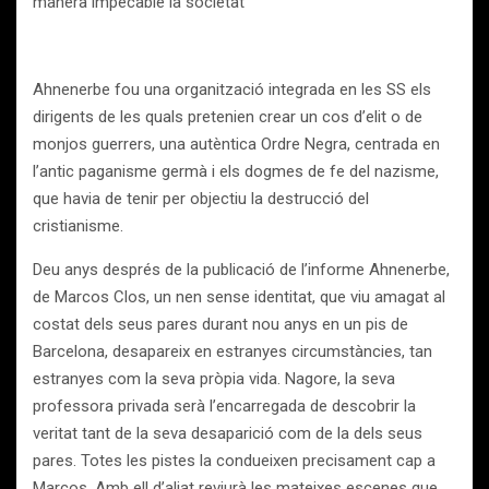
manera impecable la societat
Ahnenerbe fou una organització integrada en les SS els
dirigents de les quals pretenien crear un cos d’elit o de
monjos guerrers, una autèntica Ordre Negra, centrada en
l’antic paganisme germà i els dogmes de fe del nazisme,
que havia de tenir per objectiu la destrucció del
cristianisme.
Deu anys després de la publicació de l’informe Ahnenerbe,
de Marcos Clos, un nen sense identitat, que viu amagat al
costat dels seus pares durant nou anys en un pis de
Barcelona, desapareix en estranyes circumstàncies, tan
estranyes com la seva pròpia vida. Nagore, la seva
professora privada serà l’encarregada de descobrir la
veritat tant de la seva desaparició com de la dels seus
pares. Totes les pistes la condueixen precisament cap a
Marcos. Amb ell d’aliat reviurà les mateixes escenes que