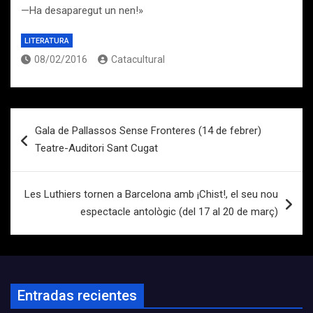
—Ha desaparegut un nen!»
LITERATURA
08/02/2016
Catacultural
Navegación
Gala de Pallassos Sense Fronteres (14 de febrer)
de
Teatre-Auditori Sant Cugat
entradas
Les Luthiers tornen a Barcelona amb ¡Chist!, el seu nou
espectacle antològic (del 17 al 20 de març)
Entradas recientes