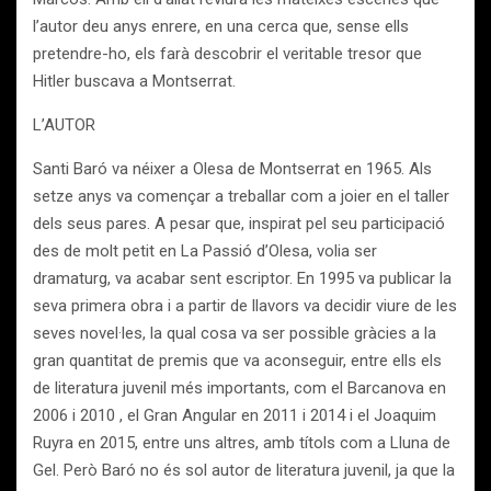
l’autor deu anys enrere, en una cerca que, sense ells
pretendre-ho, els farà descobrir el veritable tresor que
Hitler buscava a Montserrat.
L’AUTOR
Santi Baró va néixer a Olesa de Montserrat en 1965. Als
setze anys va començar a treballar com a joier en el taller
dels seus pares. A pesar que, inspirat pel seu participació
des de molt petit en La Passió d’Olesa, volia ser
dramaturg, va acabar sent escriptor. En 1995 va publicar la
seva primera obra i a partir de llavors va decidir viure de les
seves novel·les, la qual cosa va ser possible gràcies a la
gran quantitat de premis que va aconseguir, entre ells els
de literatura juvenil més importants, com el Barcanova en
2006 i 2010 , el Gran Angular en 2011 i 2014 i el Joaquim
Ruyra en 2015, entre uns altres, amb títols com a Lluna de
Gel. Però Baró no és sol autor de literatura juvenil, ja que la