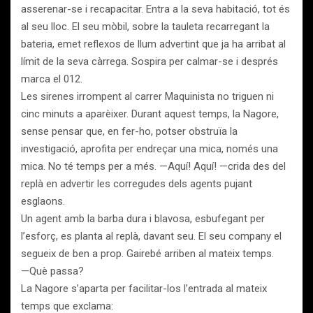
asserenar-se i recapacitar. Entra a la seva habitació, tot és
al seu lloc. El seu mòbil, sobre la tauleta recarregant la
bateria, emet reflexos de llum advertint que ja ha arribat al
límit de la seva càrrega. Sospira per calmar-se i després
marca el 012.
Les sirenes irrompent al carrer Maquinista no triguen ni
cinc minuts a aparèixer. Durant aquest temps, la Nagore,
sense pensar que, en fer-ho, potser obstruïa la
investigació, aprofita per endreçar una mica, només una
mica. No té temps per a més. —Aquí! Aquí! —crida des del
replà en advertir les corregudes dels agents pujant
esglaons.
Un agent amb la barba dura i blavosa, esbufegant per
l’esforç, es planta al replà, davant seu. El seu company el
segueix de ben a prop. Gairebé arriben al mateix temps.
—Què passa?
La Nagore s’aparta per facilitar-los l’entrada al mateix
temps que exclama: