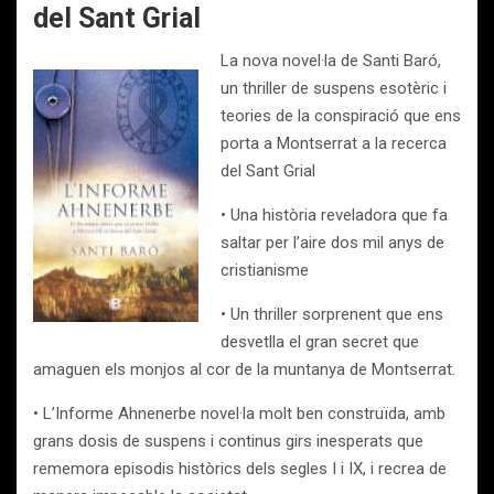
del Sant Grial
La nova novel·la de Santi Baró,
un thriller de suspens esotèric i
teories de la conspiració que ens
porta a Montserrat a la recerca
del Sant Grial
• Una història reveladora que fa
saltar per l’aire dos mil anys de
cristianisme
• Un thriller sorprenent que ens
desvetlla el gran secret que
amaguen els monjos al cor de la muntanya de Montserrat.
• L’Informe Ahnenerbe novel·la molt ben construïda, amb
grans dosis de suspens i continus girs inesperats que
rememora episodis històrics dels segles I i IX, i recrea de