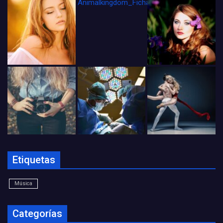
Animalkingdom_FichaCine
Etiquetas
Música
Categorías