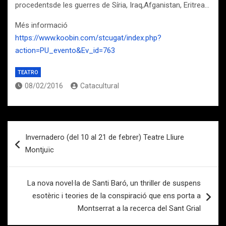
procedentsde les guerres de Síria, Iraq,Afganistan, Eritrea…
Més informació
https://www.koobin.com/stcugat/index.php?
action=PU_evento&Ev_id=763
TEATRO
08/02/2016
Catacultural
Navegación
Invernadero (del 10 al 21 de febrer) Teatre Lliure
de
Montjuïc
entradas
La nova novel·la de Santi Baró, un thriller de suspens
esotèric i teories de la conspiració que ens porta a
Montserrat a la recerca del Sant Grial