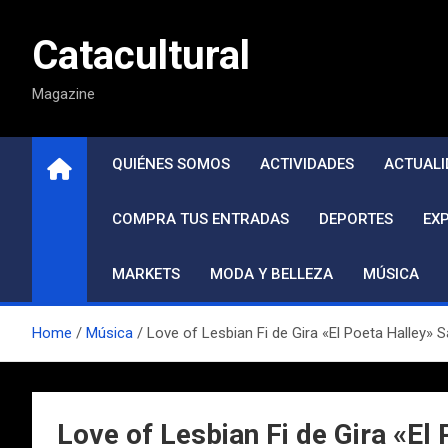
Saltar
al
Catacultural
contenido
Magazine
QUIÉNES SOMOS
ACTIVIDADES
ACTUALI
COMPRA TUS ENTRADAS
DEPORTES
EX
MARKETS
MODA Y BELLEZA
MÚSICA
Home
Música
Love of Lesbian Fi de Gira «El Poeta Halley» 
Love of Lesbian Fi de Gira «El