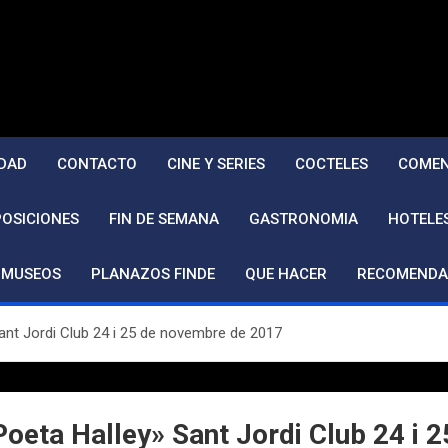
DAD
CONTACTO
CINE Y SERIES
COCTELES
COMEN
POSICIONES
FIN DE SEMANA
GASTRONOMIA
HOTELE
MUSEOS
PLANAZOS FINDE
QUE HACER
RECOMENDA
Sant Jordi Club 24 i 25 de novembre de 2017
 Poeta Halley» Sant Jordi Club 24 i