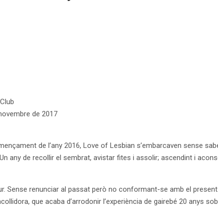
 Club
 novembre de 2017
ençament de l’any 2016, Love of Lesbian s’embarcaven sense saber-ho
Un any de recollir el sembrat, avistar fites i assolir; ascendint i ac
tur. Sense renunciar al passat però no conformant-se amb el present
ollidora, que acaba d’arrodonir l’experiència de gairebé 20 anys sobr