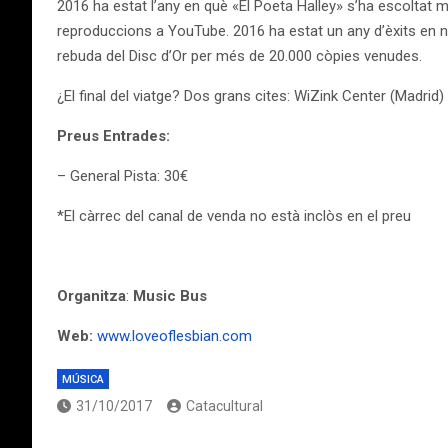
2016 ha estat l’any en què «El Poeta Halley» s’ha escoltat 
reproduccions a YouTube. 2016 ha estat un any d’èxits en nom
rebuda del Disc d’Or per més de 20.000 còpies venudes.
¿El final del viatge? Dos grans cites: WiZink Center (Madrid) 
Preus Entrades:
– General Pista: 30€
*El càrrec del canal de venda no està inclòs en el preu
Organitza
:
Music Bus
Web:
www.loveoflesbian.com
MÚSICA
31/10/2017
Catacultural