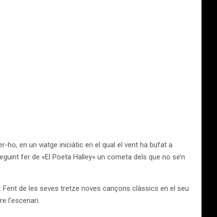
, en un viatge iniciàtic en el qual el vent ha bufat a
onseguint fer de «El Poeta Halley» un cometa dels que no se’n
. Fent de les seves tretze noves cançons clàssics en el seu
e l’escenari.