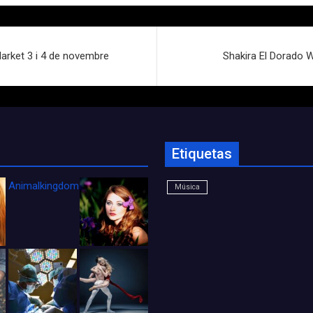
Market 3 i 4 de novembre
Shakira El Dorado W
Etiquetas
Animalkingdom_FichaCine
Música