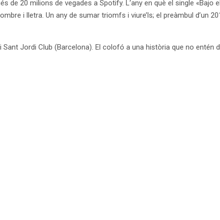
més de 20 milions de vegades a Spotify. L’any en què el single «Bajo 
bre i lletra. Un any de sumar triomfs i viure’ls; el preàmbul d’un 201
i Sant Jordi Club (Barcelona). El colofó ​​a una història que no entén 