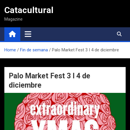
Saltar
Catacultural
al
contenido
Magazine
Home
Fin de semana
Palo Market Fest 3 I 4 de diciembre
Palo Market Fest 3 I 4 de
diciembre