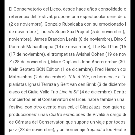
El Conservatorio del Liceo, desde hace años consolidado como
referencia del festival, propone una espectacular serie de conci
(2 de noviembre), Gonzalo Rubalcaba con su emocionado home
de noviembre ), Liceu’s SuperSax Project (5 de noviembre), Ter
noviembre), James Brandon Lewis (8 de noviembre), Dino Saluzz
Rudresh Mahanthappa (14 de noviembre), The Bad Plus (15 de n
(17 de noviembre), el trompetista Avishai Cohen (19 de noviem
Z (28 de noviembre), Marc Copland-John Abercrombie (30 de n
Klein Septeto BCN Edition (1 de diciembre), Fred Hersch con la
Matosinhos (2 de diciembre),
Tête-à-tête
, un homenaje a Tete M
pianistas Ignasi Terraza y Bert van den Brink (3 de diciembre), y
disco del Giulia Valle Trio
Live in SF
(4 de diciembre). Dentro de 
conciertos en el Conservatori del Liceu habrá también una nuev
festival con otro evento musical, el ClazzJazz, con quien pre
producciones: unas
Cuatro estaciones
de Vivaldi a cargo de Pe
de Cámara del Conservatori que supone un viaje por todos los c
jazz (23 de noviembre), y un homenaje
tropical
a los Beatles im