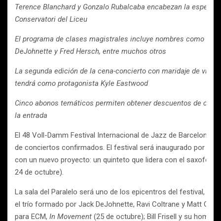
Terence Blanchard y Gonzalo Rubalcaba encabezan la espectac
Conservatori del Liceu
El programa de clases magistrales incluye nombres como The 
DeJohnette y Fred Hersch, entre muchos otros
La segunda edición de la cena-concierto con maridaje de vinos
tendrá como protagonista Kyle Eastwood
Cinco abonos temáticos permiten obtener descuentos de casi e
la entrada
El 48 Voll-Damm Festival Internacional de Jazz de Barcelona p
de conciertos confirmados. El festival será inaugurado por su 
con un nuevo proyecto: un quinteto que lidera con el saxofoni
24 de octubre).
La sala del Paralelo será uno de los epicentros del festival, con
el trío formado por Jack DeJohnette, Ravi Coltrane y Matt Garr
para ECM,
In Movement
(25 de octubre); Bill Frisell y su homena