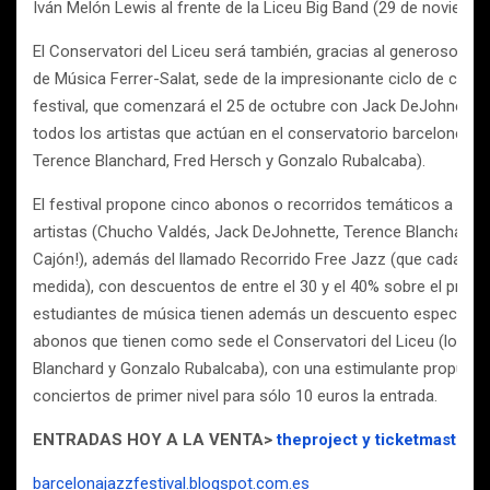
Iván Melón Lewis al frente de la Liceu Big Band (29 de noviembr
El Conservatori del Liceu será también, gracias al generoso m
de Música Ferrer-Salat, sede de la impresionante ciclo de clase
festival, que comenzará el 25 de octubre con Jack DeJohnette 
todos los artistas que actúan en el conservatorio barcelonés (e
Terence Blanchard, Fred Hersch y Gonzalo Rubalcaba).
El festival propone cinco abonos o recorridos temáticos a part
artistas (Chucho Valdés, Jack DeJohnette, Terence Blanchard,
Cajón!), además del llamado Recorrido Free Jazz (que cada un
medida), con descuentos de entre el 30 y el 40% sobre el precio
estudiantes de música tienen además un descuento especial de
abonos que tienen como sede el Conservatori del Liceu (los R
Blanchard y Gonzalo Rubalcaba), con una estimulante propuest
conciertos de primer nivel para sólo 10 euros la entrada.
ENTRADAS HOY A LA VENTA>
theproject
y
ticketmaster
barcelonajazzfestival.blogspot.com.es