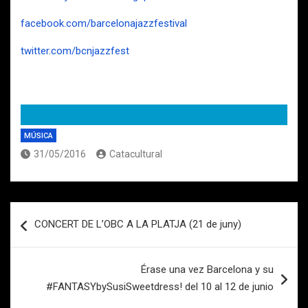
facebook.com/barcelonajazzfestival
twitter.com/bcnjazzfest
MÚSICA
31/05/2016
Catacultural
Navegación
CONCERT DE L’OBC A LA PLATJA (21 de juny)
de
entradas
Érase una vez Barcelona y su
#FANTASYbySusiSweetdress! del 10 al 12 de junio