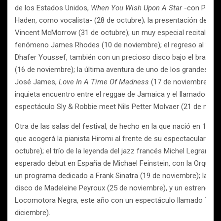
de los Estados Unidos,
When You Wish Upon A Star
-con Petra 
Haden, como vocalista- (28 de octubre); la presentación del n
Vincent McMorrow (31 de octubre); un muy especial recital de p
fenómeno James Rhodes (10 de noviembre); el regreso al festiv
Dhafer Youssef, también con un precioso disco bajo el brazo,
(16 de noviembre); la última aventura de uno de los grandes voca
José James,
Love In A Time Of Madness
(17 de noviembre), y 
inquieta encuentro entre el reggae de Jamaica y el llamado son
espectáculo Sly & Robbie meet Nils Petter Molvaer (21 de novi
Otra de las salas del festival, de hecho en la que nació en 1966,
que acogerá la pianista Hiromi al frente de su espectacular The 
octubre); el trío de la leyenda del jazz francés Michel Legrand (
esperado debut en España de Michael Feinstein, con la Orquesta
un programa dedicado a Frank Sinatra (19 de noviembre); la pre
disco de Madeleine Peyroux (25 de noviembre), y un estreno, 
Locomotora Negra, este año con un espectáculo llamado
The 
diciembre).