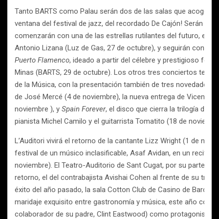
Tanto BARTS como Palau serán dos de las salas que acogerán 
ventana del festival de jazz, del recordado De Cajón! Serán cin
comenzarán con una de las estrellas rutilantes del futuro, el s
Antonio Lizana (Luz de Gas, 27 de octubre), y seguirán con un
Puerto Flamenco
, ideado a partir del célebre y prestigioso fest
Minas (BARTS, 29 de octubre). Los otros tres conciertos tendr
de la Música, con la presentación también de tres novedades d
de José Mercé (4 de noviembre), la nueva entrega de Vicente Ami
noviembre ), y
Spain Forever
, el disco que cierra la trilogía del
pianista Michel Camilo y el guitarrista Tomatito (18 de noviembr
L’Auditori vivirá el retorno de la cantante Lizz Wright (1 de novi
festival de un músico inclasificable, Asaf Avidan, en un recital en
noviembre). El Teatro-Auditorio de Sant Cugat, por su parte, a
retorno, el del contrabajista Avishai Cohen al frente de su trío 
éxito del año pasado, la sala Cotton Club de Casino de Barcel
maridaje exquisito entre gastronomía y música, este año con K
colaborador de su padre, Clint Eastwood) como protagonista ( 