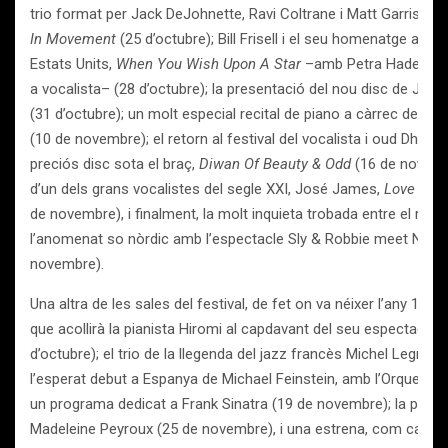
trio format per Jack DeJohnette, Ravi Coltrane i Matt Garrisso
In Movement
(25 d’octubre); Bill Frisell i el seu homenatge a l’i
Estats Units,
When You Wish Upon A Star
–amb Petra Haden, fil
a vocalista– (28 d’octubre); la presentació del nou disc de J
(31 d’octubre); un molt especial recital de piano a càrrec del
(10 de novembre); el retorn al festival del vocalista i oud Dha
preciós disc sota el braç,
Diwan Of Beauty & Odd
(16 de novembr
d’un dels grans vocalistes del segle XXI, José James,
Love In 
de novembre), i finalment, la molt inquieta trobada entre el reg
l’anomenat so nòrdic amb l’espectacle Sly & Robbie meet Nils P
novembre).
Una altra de les sales del festival, de fet on va néixer l’any 1966
que acollirà la pianista Hiromi al capdavant del seu espectacular
d’octubre); el trio de la llegenda del jazz francès Michel Legran
l’esperat debut a Espanya de Michael Feinstein, amb l’Orquestra 
un programa dedicat a Frank Sinatra (19 de novembre); la presen
Madeleine Peyroux (25 de novembre), i una estrena, com cada 