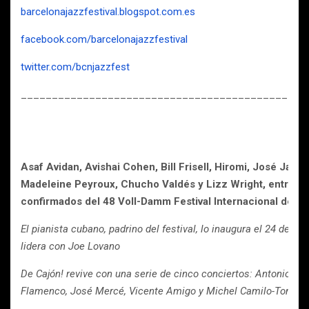
barcelonajazzfestival.blogspot.com.es
facebook.com/barcelonajazzfestival
twitter.com/bcnjazzfest
____________________________________________
Asaf Avidan, Avishai Cohen, Bill Frisell, Hiromi, José Jame
Madeleine Peyroux, Chucho Valdés y Lizz Wright, entre o
confirmados del 48 Voll-Damm Festival Internacional de J
El pianista cubano, padrino del festival, lo inaugura el 24 de oc
lidera con Joe Lovano
De Cajón! revive con una serie de cinco conciertos: Antonio Li
Flamenco, José Mercé, Vicente Amigo y Michel Camilo-Tomati