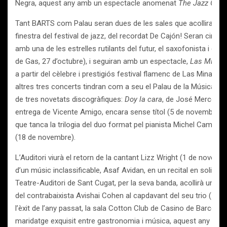
Negra, aquest any amb un espectacle anomenat
The Jazz Gian
Tant BARTS com Palau seran dues de les sales que acolliran el 
finestra del festival de jazz, del recordat De Cajón! Seran cin
amb una de les estrelles rutilants del futur, el saxofonista i ca
de Gas, 27 d’octubre), i seguiran amb un espectacle,
Las Minas
a partir del cèlebre i prestigiós festival flamenc de Las Minas (B
altres tres concerts tindran com a seu el Palau de la Música, 
de tres novetats discogràfiques:
Doy la cara
, de José Mercé (4
entrega de Vicente Amigo, encara sense títol (5 de novembre), 
que tanca la trilogia del duo format pel pianista Michel Camilo i 
(18 de novembre).
L’Auditori viurà el retorn de la cantant Lizz Wright (1 de novembre
d’un músic inclassificable, Asaf Avidan, en un recital en solitari
Teatre-Auditori de Sant Cugat, per la seva banda, acollirà un alt
del contrabaixista Avishai Cohen al capdavant del seu trio (12
l’èxit de l’any passat, la sala Cotton Club de Casino de Barcel
maridatge exquisit entre gastronomia i música, aquest any amb