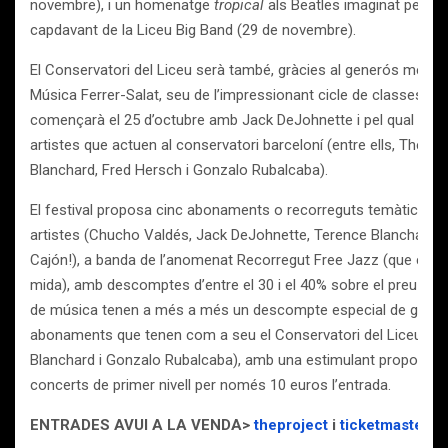
novembre), i un homenatge
tropical
als Beatles imaginat pel pia
capdavant de la Liceu Big Band (29 de novembre).
El Conservatori del Liceu serà també, gràcies al generós mecen
Música Ferrer-Salat, seu de l’impressionant cicle de classes magi
començarà el 25 d’octubre amb Jack DeJohnette i pel qual pass
artistes que actuen al conservatori barceloní (entre ells, The B
Blanchard, Fred Hersch i Gonzalo Rubalcaba).
El festival proposa cinc abonaments o recorreguts temàtics a p
artistes (Chucho Valdés, Jack DeJohnette, Terence Blanchard, 
Cajón!), a banda de l’anomenat Recorregut Free Jazz (que cada
mida), amb descomptes d’entre el 30 i el 40% sobre el preu de l’
de música tenen a més a més un descompte especial de gaireb
abonaments que tenen com a seu el Conservatori del Liceu (el
Blanchard i Gonzalo Rubalcaba), amb una estimulant proposta
concerts de primer nivell per només 10 euros l’entrada.
ENTRADES AVUI A LA VENDA>
theproject
i
ticketmaster