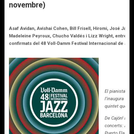
novembre)
Asaf Avidan, Avishai Cohen, Bill Frisell, Hiromi, José Jame
Madeleine Peyroux, Chucho Valdés i Lizz Wright, entre d’a
confirmats del 48 Voll-Damm Festival Internacional de Jaz
El pianista cubà
l’inaugura el 
quintet que co
De Cajón! revi
concerts: Anto
Puerto Flamen