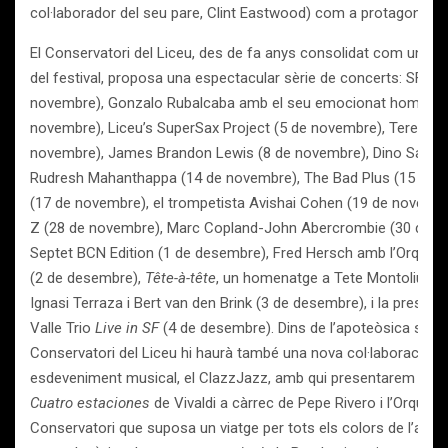
col·laborador del seu pare, Clint Eastwood) com a protagonista
El Conservatori del Liceu, des de fa anys consolidat com una de
del festival, proposa una espectacular sèrie de concerts: SF Jaz
novembre), Gonzalo Rubalcaba amb el seu emocionat homenatg
novembre), Liceu’s SuperSax Project (5 de novembre), Terence 
novembre), James Brandon Lewis (8 de novembre), Dino Saluzz
Rudresh Mahanthappa (14 de novembre), The Bad Plus (15 de n
(17 de novembre), el trompetista Avishai Cohen (19 de novemb
Z (28 de novembre), Marc Copland-John Abercrombie (30 de no
Septet BCN Edition (1 de desembre), Fred Hersch amb l’Orques
(2 de desembre),
Tête-à-tête
, un homenatge a Tete Montoliu a c
Ignasi Terraza i Bert van den Brink (3 de desembre), i la presenta
Valle Trio
Live in SF
(4 de desembre). Dins de l’apoteòsica sèrie
Conservatori del Liceu hi haurà també una nova col·laboració de
esdeveniment musical, el ClazzJazz, amb qui presentarem due
Cuatro estaciones
de Vivaldi a càrrec de Pepe Rivero i l’Orques
Conservatori que suposa un viatge per tots els colors de l’anom