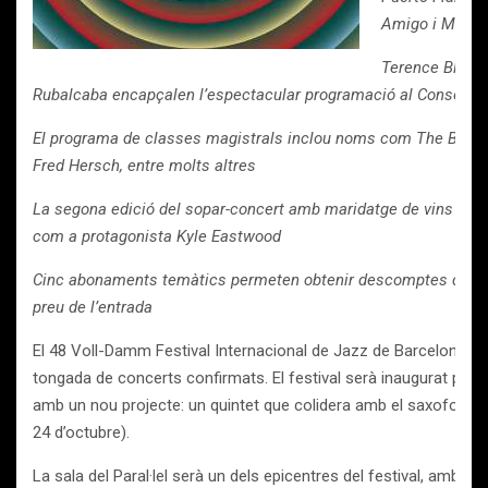
Amigo i Miche
Terence Blanch
Rubalcaba encapçalen l’espectacular programació al Conservato
El programa de classes magistrals inclou noms com The Bad P
Fred Hersch, entre molts altres
La segona edició del sopar-concert amb maridatge de vins a Ca
com a protagonista Kyle Eastwood
Cinc abonaments temàtics permeten obtenir descomptes de gai
preu de l’entrada
El 48 Voll-Damm Festival Internacional de Jazz de Barcelona pr
tongada de concerts confirmats. El festival serà inaugurat pel 
amb un nou projecte: un quintet que colidera amb el saxofoni
24 d’octubre).
La sala del Paral·lel serà un dels epicentres del festival, amb c