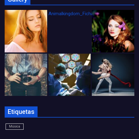
Animalkingdom_FichaCine
Etiquetas
Música