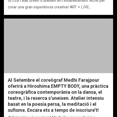
to Life i Bali Green s’uneixen en l’esdeveniment WOW per
crear una gran experiència creativa! ART + LIVE…
Al Setembre el coreògraf Medhi Farajpour
oferirà a Hiroshima EMPTY BODY, una pràctica
coreogràfica contemporània on la dansa, el
teatre, i la reserca s’uneixen. Atelier intensiu
basat en la poesia persa, la meditació i el
sufisme. Encara ets a temps de inscriure’t!