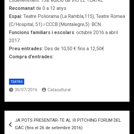
Esdeveniment: 13a. edició de VIU EL TEATRE
Recomanat
de 0 a 12 anys
Espai:
Teatre Poliorama (La Rambla,115), Teatre Romea
(C/Hospital, 51) i CCCB (Montalegre,5). BCN.
Funcions familiars i escolars
: octubre 2016 a abril
2017.
Preu entrades:
Des de 10,50 € fins a 12,50€
Compra d’entrades:
TEATRO
30/07/2016
Catacultural
Navegación
JA POTS PRESENTAR-TE AL III PITCHING FORUM DEL
de
GAC (fins el 26 de setembre 2016)