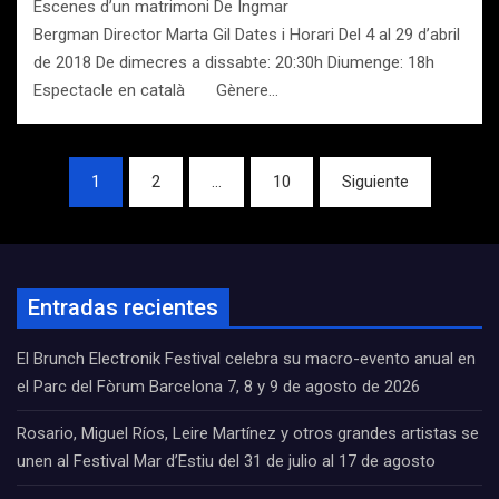
Escenes d’un matrimoni De Ingmar
Bergman Director Marta Gil Dates i Horari Del 4 al 29 d’abril
de 2018 De dimecres a dissabte: 20:30h Diumenge: 18h
Espectacle en català Gènere…
Navegación
1
2
…
10
Siguiente
de
entradas
Entradas recientes
El Brunch Electronik Festival celebra su macro-evento anual en
el Parc del Fòrum Barcelona 7, 8 y 9 de agosto de 2026
Rosario, Miguel Ríos, Leire Martínez y otros grandes artistas se
unen al Festival Mar d’Estiu del 31 de julio al 17 de agosto