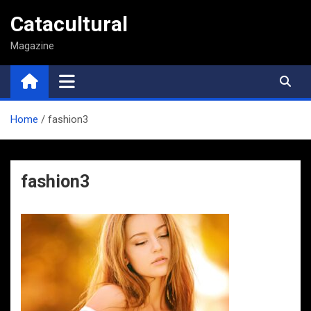
Saltar
Catacultural
al
contenido
Magazine
Home
fashion3
fashion3