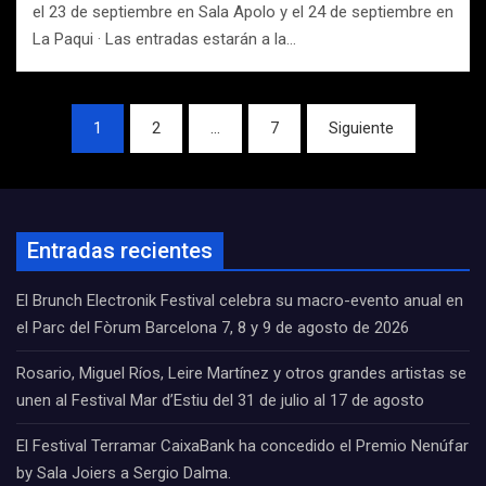
el 23 de septiembre en Sala Apolo y el 24 de septiembre en
La Paqui · Las entradas estarán a la…
Navegación
1
2
…
7
Siguiente
de
entradas
Entradas recientes
El Brunch Electronik Festival celebra su macro-evento anual en
el Parc del Fòrum Barcelona 7, 8 y 9 de agosto de 2026
Rosario, Miguel Ríos, Leire Martínez y otros grandes artistas se
unen al Festival Mar d’Estiu del 31 de julio al 17 de agosto
El Festival Terramar CaixaBank ha concedido el Premio Nenúfar
by Sala Joiers a Sergio Dalma.