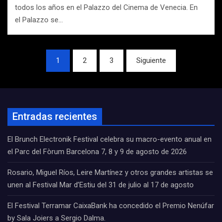
todos los años en el Palazzo del Cinema de Venecia. En
el Palazzo se…
Navegación
1
2
3
Siguiente
de
entradas
Entradas recientes
El Brunch Electronik Festival celebra su macro-evento anual en
el Parc del Fòrum Barcelona 7, 8 y 9 de agosto de 2026
Rosario, Miguel Ríos, Leire Martínez y otros grandes artistas se
unen al Festival Mar d’Estiu del 31 de julio al 17 de agosto
El Festival Terramar CaixaBank ha concedido el Premio Nenúfar
by Sala Joiers a Sergio Dalma.