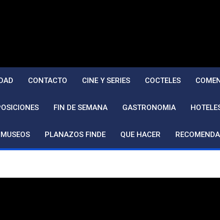
DAD
CONTACTO
CINE Y SERIES
COCTELES
COMEN
POSICIONES
FIN DE SEMANA
GASTRONOMIA
HOTELE
MUSEOS
PLANAZOS FINDE
QUE HACER
RECOMENDA