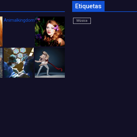
Etiquetas
Animalkingdom_FichaCine
Música