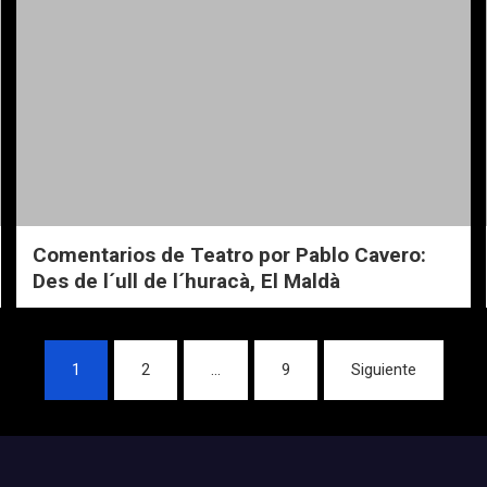
Comentarios de Teatro por Pablo Cavero:
Des de l´ull de l´huracà, El Maldà
1
2
…
9
Siguiente