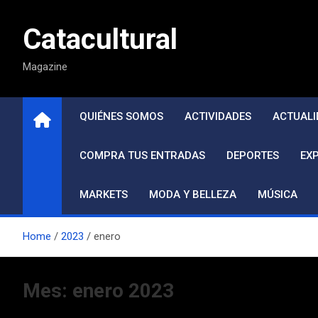
Saltar
al
Catacultural
contenido
Magazine
QUIÉNES SOMOS
ACTIVIDADES
ACTUALI
COMPRA TUS ENTRADAS
DEPORTES
EX
MARKETS
MODA Y BELLEZA
MÚSICA
Home
2023
enero
Mes:
enero 2023