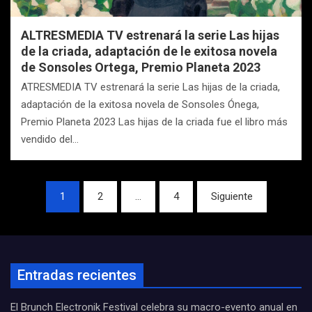
ALTRESMEDIA TV estrenará la serie Las hijas
de la criada, adaptación de le exitosa novela
de Sonsoles Ortega, Premio Planeta 2023
ATRESMEDIA TV estrenará la serie Las hijas de la criada,
adaptación de la exitosa novela de Sonsoles Ónega,
Premio Planeta 2023 Las hijas de la criada fue el libro más
vendido del…
Navegación
1
2
…
4
Siguiente
de
entradas
Entradas recientes
El Brunch Electronik Festival celebra su macro-evento anual en