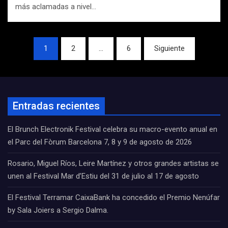
más aclamadas a nivel…
Navegación
1
2
…
6
Siguiente
de
entradas
Entradas recientes
El Brunch Electronik Festival celebra su macro-evento anual en
el Parc del Fòrum Barcelona 7, 8 y 9 de agosto de 2026
Rosario, Miguel Ríos, Leire Martínez y otros grandes artistas se
unen al Festival Mar d’Estiu del 31 de julio al 17 de agosto
El Festival Terramar CaixaBank ha concedido el Premio Nenúfar
by Sala Joiers a Sergio Dalma.