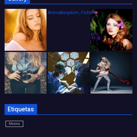
Animalkingdom_FichaCine
Etiquetas
Música