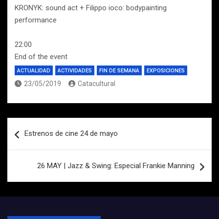
KRONYK: sound act + Filippo ioco: bodypainting
performance
22:00
End of the event
ACTUALIDAD
ACTIVIDADES
FIN DE SEMANA
EXPOSICIONES
23/05/2019
Catacultural
Navegación
Estrenos de cine 24 de mayo
de
entradas
26 MAY | Jazz & Swing: Especial Frankie Manning