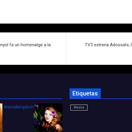
anyol fa un homenatge a la
TV3 estrena Adossats, la
Etiquetas
Animalkingdom_FichaCine
Música