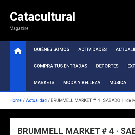
Saltar
al
Catacultural
contenido
Magazine
QUIÉNES SOMOS
ACTIVIDADES
ACTUALI
COMPRA TUS ENTRADAS
DEPORTES
EX
MARKETS
MODA Y BELLEZA
MÚSICA
Home
Actualidad
BRUMMELL MARKET # 4 · SABADO 11de 
BRUMMELL MARKET # 4 · SA