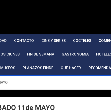
DAD
CONTACTO
CINE Y SERIES
COCTELES
COMEN
POSICIONES
FIN DE SEMANA
GASTRONOMIA
HOTELE
MUSEOS
PLANAZOS FINDE
QUE HACER
RECOMENDA
MAYO
BADO 11de MAYO