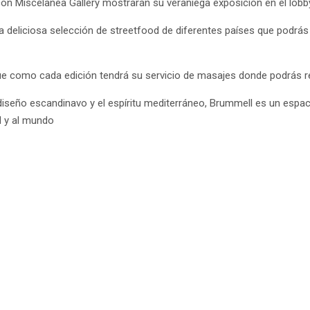
 con Miscelanea Gallery mostrarán su veraniega exposición en el lobb
a deliciosa selección de streetfood de diferentes países que pod
ue como cada edición tendrá su servicio de masajes donde podrás rel
iseño escandinavo y el espíritu mediterráneo, Brummell es un espaci
d y al mundo