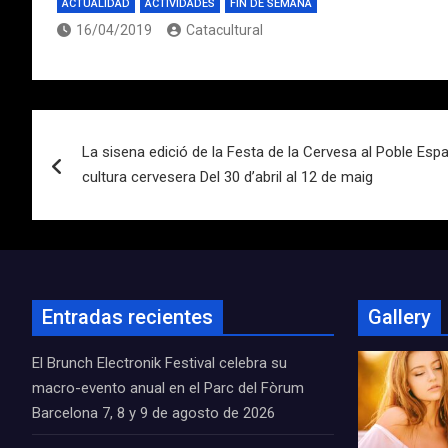
ACTUALIDAD
ACTIVIDADES
FIN DE SEMANA
16/04/2019
Catacultural
Navegación
La sisena edició de la Festa de la Cervesa al Poble Esp
de
cultura cervesera Del 30 d’abril al 12 de maig
entradas
Entradas recientes
Gallery
El Brunch Electronik Festival celebra su
macro-evento anual en el Parc del Fòrum
Barcelona 7, 8 y 9 de agosto de 2026