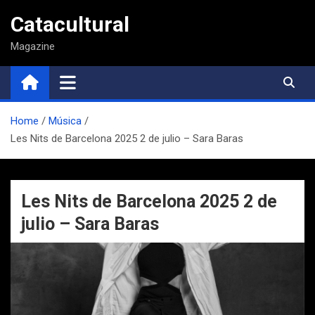
Saltar
Catacultural
al
contenido
Magazine
Home
Música
Les Nits de Barcelona 2025 2 de julio – Sara Baras
Les Nits de Barcelona 2025 2 de
julio – Sara Baras