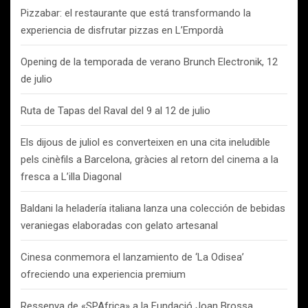
Pizzabar: el restaurante que está transformando la
experiencia de disfrutar pizzas en L’Empordà
Opening de la temporada de verano Brunch Electronik, 12
de julio
Ruta de Tapas del Raval del 9 al 12 de julio
Els dijous de juliol es converteixen en una cita ineludible
pels cinèfils a Barcelona, gràcies al retorn del cinema a la
fresca a L’illa Diagonal
Baldani la heladería italiana lanza una colección de bebidas
veraniegas elaboradas con gelato artesanal
Cinesa conmemora el lanzamiento de ‘La Odisea’
ofreciendo una experiencia premium
Ressenya de «SPAfrica» a la Fundació Joan Brossa