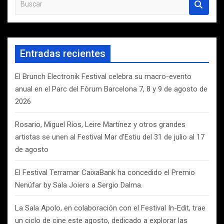
u
s
c
a
Entradas recientes
r
El Brunch Electronik Festival celebra su macro-evento
anual en el Parc del Fòrum Barcelona 7, 8 y 9 de agosto de
2026
Rosario, Miguel Ríos, Leire Martínez y otros grandes
artistas se unen al Festival Mar d’Estiu del 31 de julio al 17
de agosto
El Festival Terramar CaixaBank ha concedido el Premio
Nenúfar by Sala Joiers a Sergio Dalma.
La Sala Apolo, en colaboración con el Festival In-Edit, trae
un ciclo de cine este agosto, dedicado a explorar las