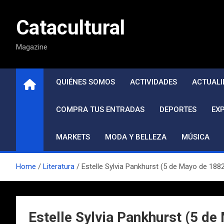
Saltar
al
Catacultural
contenido
Magazine
QUIÉNES SOMOS
ACTIVIDADES
ACTUALI
COMPRA TUS ENTRADAS
DEPORTES
EX
MARKETS
MODA Y BELLEZA
MÚSICA
Home
Literatura
Estelle Sylvia Pankhurst (5 de Mayo de 188
Estelle Sylvia Pankhurst (5 d