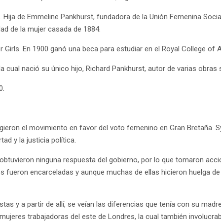
. Hija de Emmeline Pankhurst, fundadora de la Unión Femenina Social 
dad de la mujer casada de 1884.
Girls. En 1900 ganó una beca para estudiar en el Royal College of A
la cual nació su único hijo, Richard Pankhurst, autor de varias obras s
0.
gieron el movimiento en favor del voto femenino en Gran Bretaña. S
d y la justicia política.
btuvieron ninguna respuesta del gobierno, por lo que tomaron accion
s fueron encarceladas y aunque muchas de ellas hicieron huelga de 
as y a partir de allí, se veían las diferencias que tenía con su madr
s mujeres trabajadoras del este de Londres, la cual también involucr