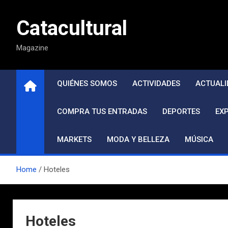
Saltar
al
Catacultural
contenido
Magazine
QUIÉNES SOMOS
ACTIVIDADES
ACTUALI
COMPRA TUS ENTRADAS
DEPORTES
EX
MARKETS
MODA Y BELLEZA
MÚSICA
Home
Hoteles
Hoteles