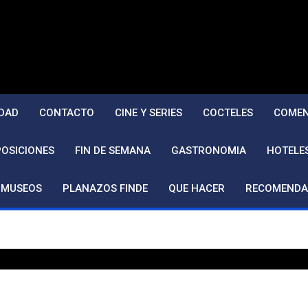
DAD
CONTACTO
CINE Y SERIES
COCTELES
COMEN
POSICIONES
FIN DE SEMANA
GASTRONOMIA
HOTELE
MUSEOS
PLANAZOS FINDE
QUE HACER
RECOMENDA