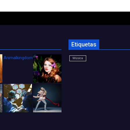
Etiquetas
Animalkingdom_FichaCine
Música