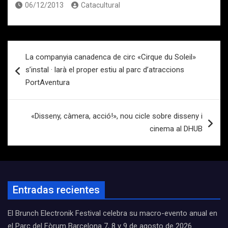
06/12/2013
Catacultural
Navegación
La companyia canadenca de circ «Cirque du Soleil»
de
s’instal · larà el proper estiu al parc d’atraccions
entradas
PortAventura
«Disseny, càmera, acció!», nou cicle sobre disseny i
cinema al DHUB
Entradas recientes
El Brunch Electronik Festival celebra su macro-evento anual en
el Parc del Fòrum Barcelona 7, 8 y 9 de agosto de 2026