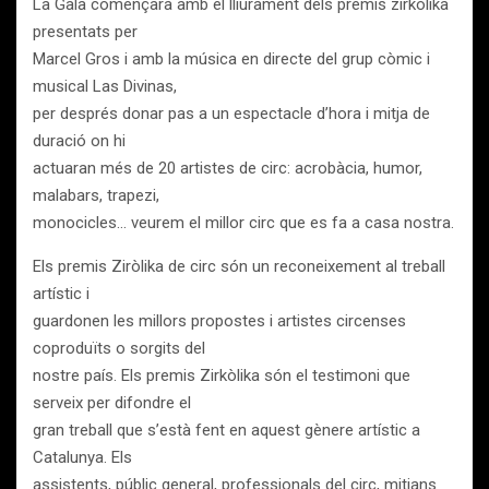
La Gala començarà amb el lliurament dels premis zirkòlika
presentats per
Marcel Gros i amb la música en directe del grup còmic i
musical Las Divinas,
per després donar pas a un espectacle d’hora i mitja de
duració on hi
actuaran més de 20 artistes de circ: acrobàcia, humor,
malabars, trapezi,
monocicles… veurem el millor circ que es fa a casa nostra.
Els premis Ziròlika de circ són un reconeixement al treball
artístic i
guardonen les millors propostes i artistes circenses
coproduïts o sorgits del
nostre país. Els premis Zirkòlika són el testimoni que
serveix per difondre el
gran treball que s’està fent en aquest gènere artístic a
Catalunya. Els
assistents, públic general, professionals del circ, mitjans