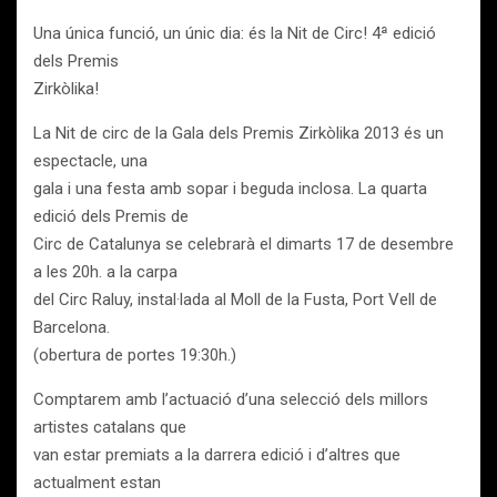
Una única funció, un únic dia: és la Nit de Circ! 4ª edició
dels Premis
Zirkòlika!
La Nit de circ de la Gala dels Premis Zirkòlika 2013 és un
espectacle, una
gala i una festa amb sopar i beguda inclosa. La quarta
edició dels Premis de
Circ de Catalunya se celebrarà el dimarts 17 de desembre
a les 20h. a la carpa
del Circ Raluy, instal·lada al Moll de la Fusta, Port Vell de
Barcelona.
(obertura de portes 19:30h.)
Comptarem amb l’actuació d’una selecció dels millors
artistes catalans que
van estar premiats a la darrera edició i d’altres que
actualment estan