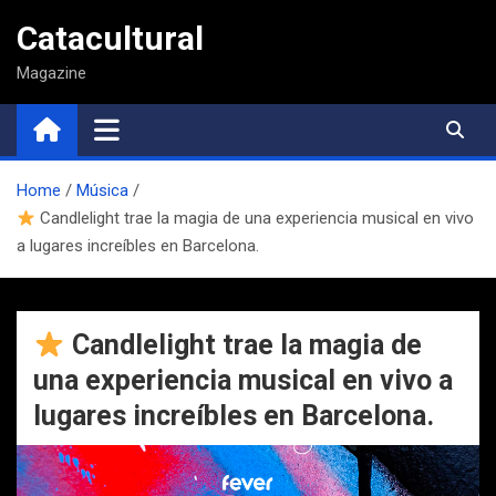
Saltar
Catacultural
al
contenido
Magazine
Home
Música
Candlelight trae la magia de una experiencia musical en vivo
a lugares increíbles en Barcelona.
Candlelight trae la magia de
una experiencia musical en vivo a
lugares increíbles en Barcelona.