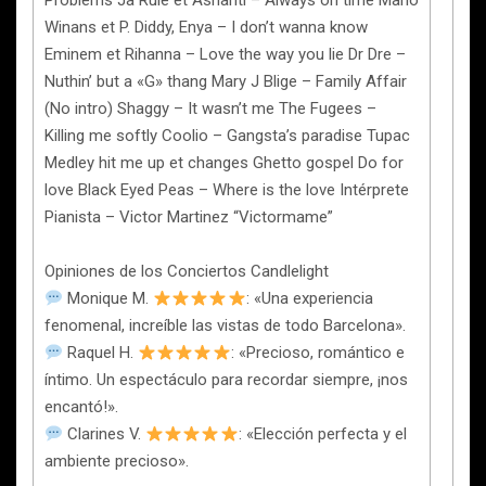
Problems Ja Rule et Ashanti – Always on time Mario
Winans et P. Diddy, Enya – I don’t wanna know
Eminem et Rihanna – Love the way you lie Dr Dre –
Nuthin’ but a «G» thang Mary J Blige – Family Affair
(No intro) Shaggy – It wasn’t me The Fugees –
Killing me softly Coolio – Gangsta’s paradise Tupac
Medley hit me up et changes Ghetto gospel Do for
love Black Eyed Peas – Where is the love Intérprete
Pianista – Victor Martinez “Victormame”
Opiniones de los Conciertos Candlelight
Monique M.
: «Una experiencia
fenomenal, increíble las vistas de todo Barcelona».
Raquel H.
: «Precioso, romántico e
íntimo. Un espectáculo para recordar siempre, ¡nos
encantó!».
Clarines V.
: «Elección perfecta y el
ambiente precioso».