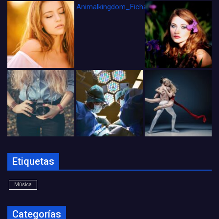
Animalkingdom_FichaCine
Etiquetas
Música
Categorías