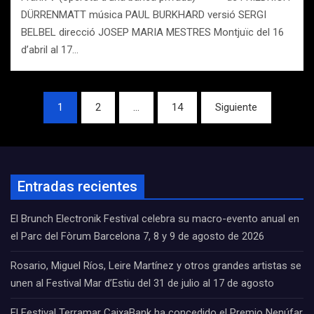
DÜRRENMATT música PAUL BURKHARD versió SERGI
BELBEL direcció JOSEP MARIA MESTRES Montjuïc del 16
d’abril al 17…
Navegación
1
2
…
14
Siguiente
de
entradas
Entradas recientes
El Brunch Electronik Festival celebra su macro-evento anual en
el Parc del Fòrum Barcelona 7, 8 y 9 de agosto de 2026
Rosario, Miguel Ríos, Leire Martínez y otros grandes artistas se
unen al Festival Mar d’Estiu del 31 de julio al 17 de agosto
El Festival Terramar CaixaBank ha concedido el Premio Nenúfar