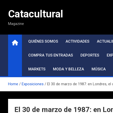
Saltar
al
Catacultural
contenido
Magazine
QUIÉNES SOMOS
ACTIVIDADES
ACTUALI
COMPRA TUS ENTRADAS
DEPORTES
EX
MARKETS
MODA Y BELLEZA
MÚSICA
Home
Exposiciones
El 30 de marzo de 1987: en Londres, el 
El 30 de marzo de 1987: en Lon