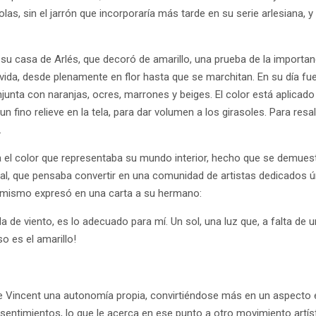
las, sin el jarrón que incorporaría más tarde en su serie arlesiana,
 casa de Arlés, que decoró de amarillo, una prueba de la importanc
vida, desde plenamente en flor hasta que se marchitan. En su día fu
nta con naranjas, ocres, marrones y beiges. El color está aplicado
n fino relieve en la tela, para dar volumen a los girasoles. Para resal
.
a el color que representaba su mundo interior, hecho que se demues
l, que pensaba convertir en una comunidad de artistas dedicados únic
mo él mismo expresó en una carta a su hermano:
e viento, es lo adecuado para mí. Un sol, una luz que, a falta de un 
o es el amarillo!
de Vincent una autonomía propia, convirtiéndose más en un aspecto es
s sentimientos, lo que le acerca en ese punto a otro movimiento artíst