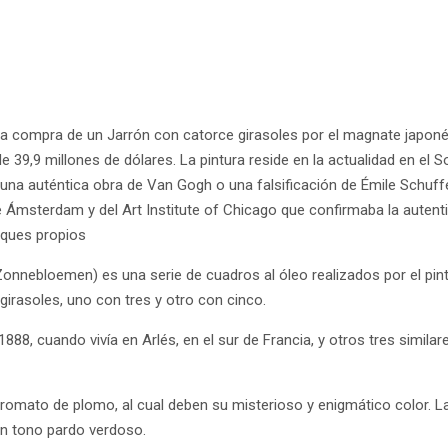
la compra de un Jarrón con catorce girasoles por el magnate japoné
e 39,9 millones de dólares. La pintura reside en la actualidad en e
una auténtica obra de Van Gogh o una falsificación de Émile Schuff
 Ámsterdam y del Art Institute of Chicago que confirmaba la autent
oques propios
Zonnebloemen) es una serie de cuadros al óleo realizados por el pin
girasoles, uno con tres y otro con cinco.
8, cuando vivía en Arlés, en el sur de Francia, y otros tres similar
cromato de plomo, al cual deben su misterioso y enigmático color.
n un tono pardo verdoso.