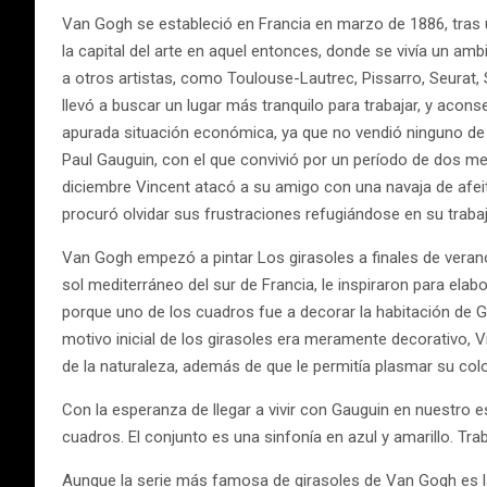
Van Gogh se estableció en Francia en marzo de 1886, tras 
la capital del arte en aquel entonces, donde se vivía un am
a otros artistas, como Toulouse-Lautrec, Pissarro, Seurat,
llevó a buscar un lugar más tranquilo para trabajar, y acon
apurada situación económica, ya que no vendió ninguno de
Paul Gauguin, con el que convivió por un período de dos m
diciembre Vincent atacó a su amigo con una navaja de afeit
procuró olvidar sus frustraciones refugiándose en su traba
Van Gogh empezó a pintar Los girasoles a finales de verano 
sol mediterráneo del sur de Francia, le inspiraron para el
porque uno de los cuadros fue a decorar la habitación de G
motivo inicial de los girasoles era meramente decorativo, V
de la naturaleza, además de que le permitía plasmar su color
Con la esperanza de llegar a vivir con Gauguin en nuestro e
cuadros. El conjunto es una sinfonía en azul y amarillo. Tra
Aunque la serie más famosa de girasoles de Van Gogh es la 