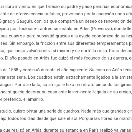
un duro invierno en que falleció su padre y pasó penurias económic
biente de efervescencia artística, provocado por la aparición unos a
 Signac y Gauguin, con los que compartía un deseo de renovación del
sejado por Toulouse-Lautrec se instaló en Arlés (Provenza), donde ll
 sus cuadros, pero subsistió gracias a la ayuda económica de su h
eses. Sin embargo, la fricción entre sus diferentes temperamentos 
ar, que luego volvió contra sí mismo y se cortó la oreja. Poco despu
jo. El año pasado en Arlés fue quizá el más fecundo de su carrera, e
de 1888 y continuó durante el año siguiente. Su casa en Arlés tenía 
aborar esta serie. Los cuadros están estrechamente ligados a la am
auguin. Por otro lado, su amigo le hizo un retrato pintando los gi
incent quería decorar su casa ante la inminente llegada de su amigo,
 preferido, el amarillo.
studio, quiero pintar una serie de cuadros. Nada más que grandes gir
bajo todos los días desde que sale el sol. Porque las flores se marc
que realizó en Arlés, durante su estancia en París realizó ya varias