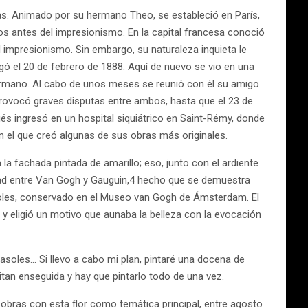
as. Animado por su hermano Theo, se estableció en París,
ños antes del impresionismo. En la capital francesa conoció
 impresionismo. Sin embargo, su naturaleza inquieta le
egó el 20 de febrero de 1888. Aquí de nuevo se vio en una
ermano. Al cabo de unos meses se reunió con él su amigo
provocó graves disputas entre ambos, hasta que el 23 de
és ingresó en un hospital siquiátrico en Saint-Rémy, donde
n el que creó algunas de sus obras más originales.
la fachada pintada de amarillo; eso, junto con el ardiente
istad entre Van Gogh y Gauguin,4 hecho que se demuestra
rasoles, conservado en el Museo van Gogh de Ámsterdam. El
 y eligió un motivo que aunaba la belleza con la evocación
asoles… Si llevo a cabo mi plan, pintaré una docena de
hitan enseguida y hay que pintarlo todo de una vez.
 obras con esta flor como temática principal, entre agosto