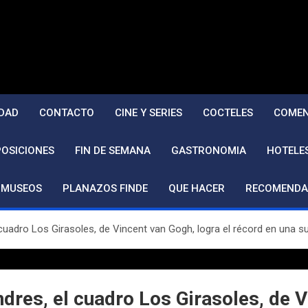
DAD
CONTACTO
CINE Y SERIES
COCTELES
COMEN
POSICIONES
FIN DE SEMANA
GASTRONOMIA
HOTELE
MUSEOS
PLANAZOS FINDE
QUE HACER
RECOMENDA
cuadro Los Girasoles, de Vincent van Gogh, logra el récord en una su
dres, el cuadro Los Girasoles, de V