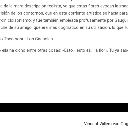
 de la mera descripción realista, ya que estas flores evocan la ima
cisión de los contornos, que en esta corriente artística se hacía par
rdin cloisonismo, y fue también empleada profusamente por Gauguin
proche de su amigo, que era más dogmático en su utilización, lo que 
no Theo sobre Los Girasoles:
lla ha dicho entre otras cosas: «Esto… esto es… la flor». Tú ya sabe
Vincent Willem van Gog