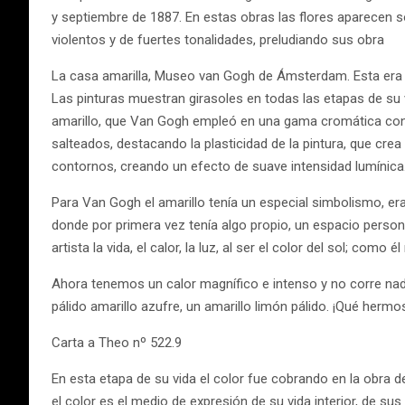
y septiembre de 1887. En estas obras las flores aparecen so
violentos y de fuertes tonalidades, preludiando sus obra
La casa amarilla, Museo van Gogh de Ámsterdam. Esta era su
Las pinturas muestran girasoles en todas las etapas de su 
amarillo, que Van Gogh empleó en una gama cromática conju
salteados, destacando la plasticidad de la pintura, que crea u
contornos, creando un efecto de suave intensidad lumínica
Para Van Gogh el amarillo tenía un especial simbolismo, er
donde por primera vez tenía algo propio, un espacio persona
artista la vida, el calor, la luz, al ser el color del sol; co
Ahora tenemos un calor magnífico e intenso y no corre nada d
pálido amarillo azufre, un amarillo limón pálido. ¡Qué hermos
Carta a Theo nº 522.9
En esta etapa de su vida el color fue cobrando en la obra 
el color es el medio de expresión de su vida interior, de su