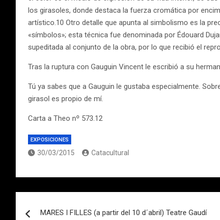
los girasoles, donde destaca la fuerza cromática por encima
artístico.10 Otro detalle que apunta al simbolismo es la pre
«símbolos»; esta técnica fue denominada por Édouard Duja
supeditada al conjunto de la obra, por lo que recibió el re
Tras la ruptura con Gauguin Vincent le escribió a su herma
Tú ya sabes que a Gauguin le gustaba especialmente. Sobre e
girasol es propio de mí.
Carta a Theo nº 573.12
EXPOSICIONES
30/03/2015
Catacultural
Navegación
MARES I FILLES (a partir del 10 d´abril) Teatre Gaudí