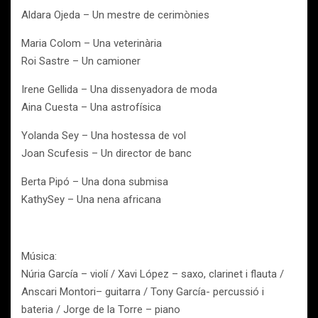
Aldara Ojeda – Un mestre de cerimònies
Maria Colom – Una veterinària
Roi Sastre – Un camioner
Irene Gellida – Una dissenyadora de moda­
Aina Cuesta – Una astrofísica
Yolanda Sey – Una hostessa de vol
Joan Scufesis – Un director de banc
Berta Pipó – Una dona submisa
KathySey – Una nena africana
Música:
Núria García – violí / Xavi López – saxo, clarinet i flauta /
Anscari Montori– guitarra / Tony García- percussió i
bateria / Jorge de la Torre – piano