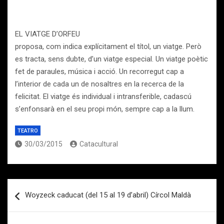
EL VIATGE D’ORFEU
proposa, com indica explícitament el títol, un viatge. Però
es tracta, sens dubte, d’un viatge especial. Un viatge poètic
fet de paraules, música i acció. Un recorregut cap a
l’interior de cada un de nosaltres en la recerca de la
felicitat. El viatge és individual i intransferible, cadascú
s’enfonsarà en el seu propi món, sempre cap a la llum.
TEATRO
30/03/2015
Catacultural
Navegación
Woyzeck caducat (del 15 al 19 d’abril) Círcol Maldà
de
entradas