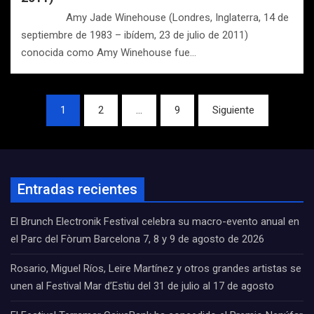
Amy Jade Winehouse (Londres, Inglaterra, 14 de
septiembre de 1983 – ibídem, 23 de julio de 2011)
conocida como Amy Winehouse fue…
Navegación
1
2
…
9
Siguiente
de
entradas
Entradas recientes
El Brunch Electronik Festival celebra su macro-evento anual en
el Parc del Fòrum Barcelona 7, 8 y 9 de agosto de 2026
Rosario, Miguel Ríos, Leire Martínez y otros grandes artistas se
unen al Festival Mar d’Estiu del 31 de julio al 17 de agosto