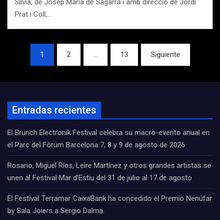
Sílvia, de Josep Maria de Sagarra i amb direcció de Jordi
Prat i Coll,…
Navegación
1
2
…
13
Siguiente
de
entradas
Entradas recientes
El Brunch Electronik Festival celebra su macro-evento anual en
el Parc del Fòrum Barcelona 7, 8 y 9 de agosto de 2026
Rosario, Miguel Ríos, Leire Martínez y otros grandes artistas se
unen al Festival Mar d’Estiu del 31 de julio al 17 de agosto
El Festival Terramar CaixaBank ha concedido el Premio Nenúfar
by Sala Joiers a Sergio Dalma.