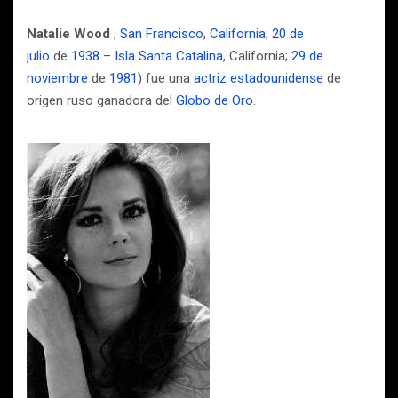
Natalie Wood
;
San Francisco
,
California
;
20 de
julio
de
1938
–
Isla Santa Catalina
, California;
29 de
noviembre
de
1981
) fue una
actriz
estadounidense
de
origen ruso ganadora del
Globo de Oro
.