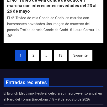
El 46 Trofeo de vela Conde de Godó, en
marcha con interesantes novedades del 23 al
26 de mayo
El 46 Trofeo de vela Conde de Godó, en marcha con
interesantes novedades Una imagen de cruceros del
pasado Trofeo de vela Conde de Godó. © Laura Carrau La
46ª…
Navegación
1
2
…
13
Siguiente
de
entradas
Entradas recientes
El Brunch Electronik Festival celebra su macro-evento anual en
el Parc del Fòrum Barcelona 7, 8 y 9 de agosto de 2026