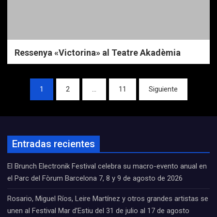
Ressenya «Victorina» al Teatre Akadèmia
Navegación
1
2
…
11
Siguiente
de
entradas
Entradas recientes
El Brunch Electronik Festival celebra su macro-evento anual en
el Parc del Fòrum Barcelona 7, 8 y 9 de agosto de 2026
Rosario, Miguel Ríos, Leire Martínez y otros grandes artistas se
unen al Festival Mar d’Estiu del 31 de julio al 17 de agosto