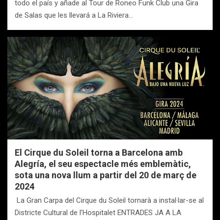
todo el país y añade al Tour de Roneo Funk Club una Gira
de Salas que les llevará a La Riviera…
El Cirque du Soleil torna a Barcelona amb
Alegría, el seu espectacle més emblemàtic,
sota una nova llum a partir del 20 de març de
2024
La Gran Carpa del Cirque du Soleil tornarà a instal·lar-se al
Districte Cultural de l’Hospitalet ENTRADES JA A LA